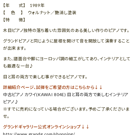
【年 式】 1989年
【 色 】 ウォルナット／艶消し塗装
【特 徴】
木目ピアノ独特の落ち着いた雰囲気のある美しい作りのピアノです。
グランドピアノと同じように屋根を開けて音を開放して演奏すること
が出来ます。
また、譜面台や脚にヨーロッパ調の細工がしてあり、インテリアとして
も最適な一台♪
目と耳の両方で楽しむ事ができるピアノです。
詳細紹介ページ、試弾をご希望の方はこちらから↓↓
中古ピアノ カワイ(KAWAI 804E) 目と耳の両方で楽しむインテリア
ピアノ♪
※すでに売約になっている場合がございます。予めご了承くださいま
せ。
グランドギャラリー公式オンラインショップ↓↓
http://www.grandg.com/shopping/