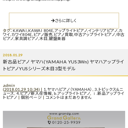
さらに詳しく
タグ：
KAWAI
,
KAWAI 804E
,
アップライトピアノ
,
インテリアピアノ
,
カ
ワイ
,
カワイ804E
,
ピアノ販売
,
ピアノ買取
,
中古アップライトピアノ
,
中古
ピアノ
,
家具調ピアノ
,
木目
,
鍵盤楽器
2018.01.29
新古品ピアノ ヤマハ(YAMAHA YUS3Wn) ヤマハアップライ
トピアノYUSシリーズ木目3型モデル
admin
(
2018.01.29 10:34
)
|
1.ヤマハピアノ（YAMAHA）
,
3.トピックス&ニ
ュース
,
4.ピアノ新入荷情報
,
b.アップライトピアノ
,
ⅰ.新品アップライ
トピアノ
|
個別ページ
|
コメントはまだありません