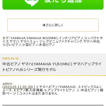
さらに詳しく
タグ：
YAMAHA
,
YAMAHA W100MO
,
インテリアピアノ
,
コンパクトサ
イズ
,
ヤマハ
,
ヤマハミュージックマニュファクチャリング
,
ヤマハ中古
,
小さいピアノ
,
小型ピアノ
,
木目ピアノ
2020.01.11
中古ピアノ ヤマハ(YAMAHA YUS1MhC) ヤマハアップライ
トピアノYUSシリーズ現行モデル
admin
(
2020.01.11 05:30
)
|
1.ヤマハピアノ（YAMAHA）
,
3.トピックス&ニ
ュース
,
4.ピアノ新入荷情報
,
b.アップライトピアノ
,
ⅱ.中古ピアノ
|
個
別ページ
|
コメントはまだありません