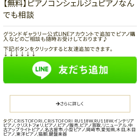
【無料】ピアノコンシェルジュピアノなん
でも相談
グランドギャラリー公式LINEアカウントで追加でピアノ購
入などのご相談も随時お受けしております♪
下記ボタンをクリックすると友達追加できます。
↓↓↓↓↓↓
さらに詳しく
タグ：
CRISTOFORI
,
CRISTOFORI RU118W
,
RU118W
,
インテリア
ピアノ
,
クリストフォリ
,
ピアノ
,
ピアノ販売
,
ピアノ買取
,
リニューアル
,
中
古アップライトピアノ
,
名古屋市
,
小型ピアノ
,
岡崎市
,
愛知県
,
木目
,
木目
ピアノ
,
東洋ピアノ
,
猫脚
,
鍵盤楽器