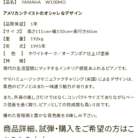
【品名】 YAMAHA W100MO
アメリカンテイストのオシャレなデザイン
【品質保証】 1年
【サ イ ズ】 高さ111cm×幅150cm×奥行き60cm
【重 量】 192kg
【年 式】 1995年
【 色 】 ホワイトオーク／オープンポア仕上げ塗装
【特 徴】
現代の生活空間にマッチするインテリア感覚あふれるピアノです。
ヤマハミュージックマニュファクチャリング（米国）によるデザインは、
黒色のピアノとはまた一味違う魅力があります。
また、外装の美しさだけではなく、コンパクトサイズでありながらベー
ス弦長を長く取り、ピアノとしての完成度も高い1台です。
優れた音程感と豊かな音色美をお楽しみ下さい。
商品詳細、試弾・購入をご希望の方はこ