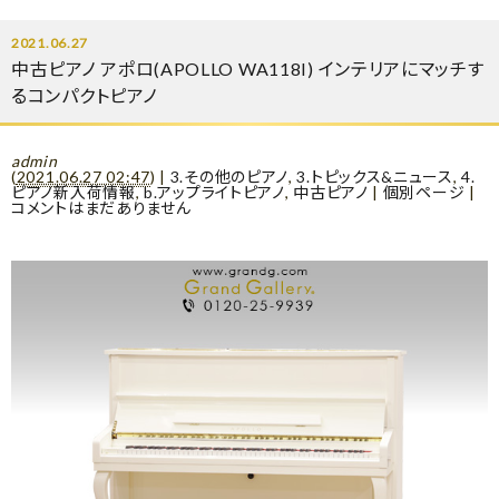
2021.06.27
中古ピアノ アポロ(APOLLO WA118I) インテリアにマッチす
るコンパクトピアノ
admin
(
2021.06.27 02:47
)
|
3.その他のピアノ
,
3.トピックス&ニュース
,
4.
ピアノ新入荷情報
,
b.アップライトピアノ
,
中古ピアノ
|
個別ページ
|
コメントはまだありません