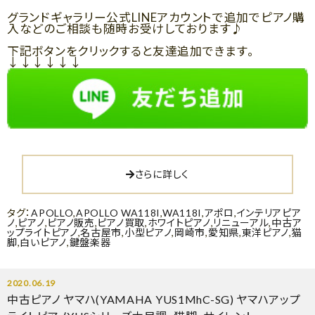
グランドギャラリー公式LINEアカウントで追加でピアノ購
入などのご相談も随時お受けしております♪
下記ボタンをクリックすると友達追加できます。
↓↓↓↓↓↓
さらに詳しく
タグ：
APOLLO
,
APOLLO WA118I
,
WA118I
,
アポロ
,
インテリアピア
ノ
,
ピアノ
,
ピアノ販売
,
ピアノ買取
,
ホワイトピアノ
,
リニューアル
,
中古ア
ップライトピアノ
,
名古屋市
,
小型ピアノ
,
岡崎市
,
愛知県
,
東洋ピアノ
,
猫
脚
,
白いピアノ
,
鍵盤楽器
2020.06.19
中古ピアノ ヤマハ(YAMAHA YUS1MhC-SG) ヤマハアップ