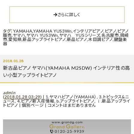
さらに詳しく
タグ：
YAMAHA
,
YAMAHA YUS3Wn
,
インテリアピアノ
,
ピアノ
,
ピアノ
販売
,
ヤマハ
,
ヤマハ YUS3Wn
,
ヤマハ YUSシリーズ
,
名古屋市
,
岡崎
市
,
愛知県
,
新品アップライトピアノ
,
新品ピアノ
,
木目調ピアノ
,
鍵盤楽
器
2018.01.28
新古品ピアノ ヤマハ(YAMAHA M2SDW) インテリア性の高
い小型アップライトピアノ
admin
(
2018.01.28 03:29
)
|
1.ヤマハピアノ（YAMAHA）
,
3.トピックス&ニ
ュース
,
4.ピアノ新入荷情報
,
b.アップライトピアノ
,
ⅰ.新品アップライ
トピアノ
|
個別ページ
|
コメントはまだありません