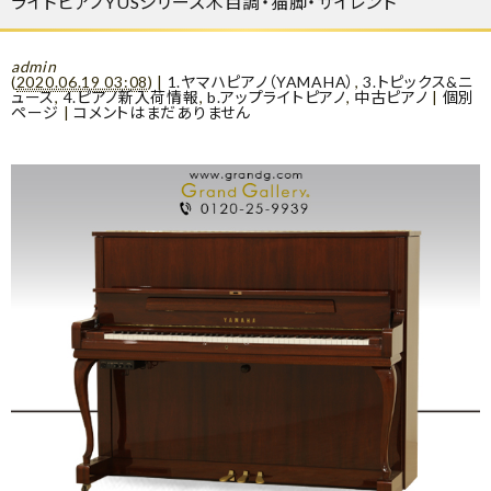
ライトピアノYUSシリーズ木目調・猫脚・サイレント
admin
(
2020.06.19 03:08
)
|
1.ヤマハピアノ（YAMAHA）
,
3.トピックス&ニ
ュース
,
4.ピアノ新入荷情報
,
b.アップライトピアノ
,
中古ピアノ
|
個別
ページ
|
コメントはまだありません