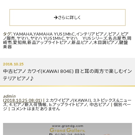
さらに詳しく
タグ：
YAMAHA
,
YAMAHA YUS1MhC
,
インテリアピアノ
,
ピアノ
,
ピア
ノ販売
,
ヤマハ
,
ヤマハ YUS1MhC
,
ヤマハ YUSシリーズ
,
名古屋市
,
岡
崎市
,
愛知県
,
新品アップライトピアノ
,
新品ピアノ
,
木目調ピアノ
,
鍵盤
楽器
2018.10.25
中古ピアノ カワイ(KAWAI 804E) 目と耳の両方で楽しむイン
テリアピアノ♪
admin
(
2018.10.25 08:01
)
|
2.カワイピアノ(KAWAI)
,
3.トピックス&ニュー
ス
,
4.ピアノ新入荷情報
,
b.アップライトピアノ
,
中古ピアノ
|
個別ペー
ジ
|
コメントはまだありません