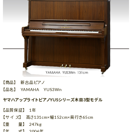
【商品】 新古品ピアノ
【品名】 YAMAHA YUS3Wn
ヤマハアップライトピアノYUSシリーズ木目3型モデル
【品質保証】 1年
【サ イ ズ】 高さ131cm×幅152cm×奥行き65cm
【重 量】 247kg
【年 式】 2006年