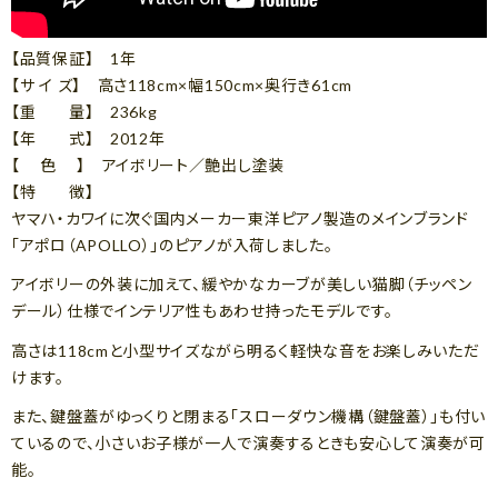
【品質保証】 1年
【サ イ ズ】 高さ118cm×幅150cm×奥行き61cm
【重 量】 236kg
【年 式】 2012年
【 色 】 アイボリート／艶出し塗装
【特 徴】
ヤマハ・カワイに次ぐ国内メーカー東洋ピアノ製造のメインブランド
「アポロ（APOLLO）」のピアノが入荷しました。
アイボリーの外装に加えて、緩やかなカーブが美しい猫脚（チッペン
デール）仕様でインテリア性もあわせ持ったモデルです。
高さは118cmと小型サイズながら明るく軽快な音をお楽しみいただ
けます。
また、鍵盤蓋がゆっくりと閉まる「スローダウン機構（鍵盤蓋）」も付い
ているので、小さいお子様が一人で演奏するときも安心して演奏が可
能。