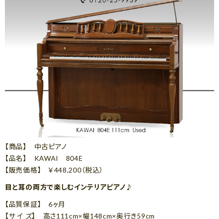
【商品】 中古ピアノ
【品名】 KAWAI 804E
【販売価格】 ￥448,200（税込）
目と耳の両方で楽しむインテリアピアノ♪
【品質保証】 6ヶ月
【サ イ ズ】 高さ111cm×幅148cm×奥行き59cm