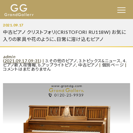
2021.09.17
中古ピアノ クリストフォリ(CRISTOFORI RU118W) お気に
入りの家具や花のように、日常に溶け込むピアノ
admin
(
2021.09.17 09:31
)
|
3.その他のピアノ
,
3.トピックス&ニュース
,
4.
ピアノ新入荷情報
,
b.アップライトピアノ
,
中古ピアノ
|
個別ページ
|
コメントはまだありません