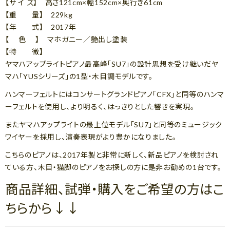
【サ イ ズ】 高さ121cm×幅152cm×奥行き61cm
【重 量】 229kg
【年 式】 2017年
【 色 】 マホガニー／艶出し塗装
【特 徴】
ヤマハアップライトピアノ最高峰「SU7」の設計思想を受け継いだヤ
マハ「YUSシリーズ」の1型・木目調モデルです。
ハンマーフェルトにはコンサートグランドピアノ「CFX」と同等のハンマ
ーフェルトを使用し、より明るく、はっきりとした響きを実現。
またヤマハアップライトの最上位モデル「SU7」と同等のミュージック
ワイヤーを採用し、演奏表現がより豊かになりました。
こちらのピアノは、2017年製と非常に新しく、新品ピアノを検討され
ている方、木目・猫脚のピアノをお探しの方に是非お勧めの1台です。
商品詳細、試弾・購入をご希望の方はこ
ちらから↓↓