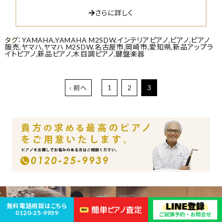
さらに詳しく
タグ：
YAMAHA
,
YAMAHA M2SDW
,
インテリアピアノ
,
ピアノ
,
ピアノ
販売
,
ヤマハ
,
ヤマハ M2SDW
,
名古屋市
,
岡崎市
,
愛知県
,
新品アップラ
イトピアノ
,
新品ピアノ
,
木目調ピアノ
,
鍵盤楽器
‹ 前へ
1
2
3
無料電話相談はこちら
0120-25-9939