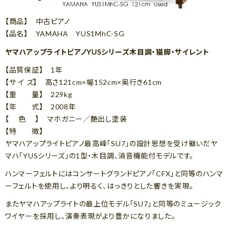
【商品】 中古ピアノ
【品名】 YAMAHA YUS1MhC-SG
ヤマハアップライトピアノYUSシリーズ木目調・猫脚・サイレント
【品質保証】 1年
【サ イ ズ】 高さ121cm×幅152cm×奥行き61cm
【重 量】 229kg
【年 式】 2008年
【 色 】 マホガニー／艶出し塗装
【特 徴】
ヤマハアップライトピアノ最高峰「SU7」の設計思想を受け継いだヤ
マハ「YUSシリーズ」の1型・木目調、消音機能付モデルです。
ハンマーフェルトにはコンサートグランドピアノ「CFX」と同等のハンマ
ーフェルトを使用し、より明るく、はっきりとした響きを実現。
またヤマハアップライトの最上位モデル「SU7」と同等のミュージック
ワイヤーを採用し、演奏表現がより豊かになりました。