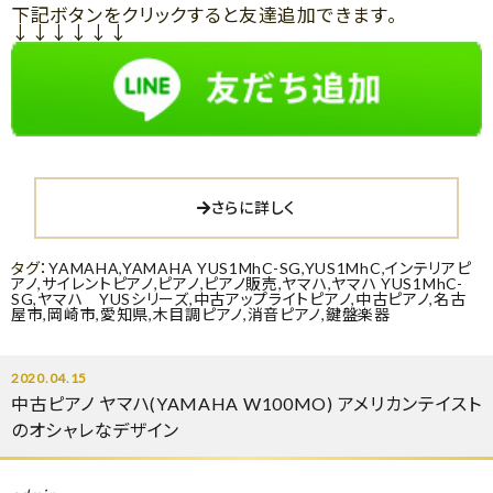
下記ボタンをクリックすると友達追加できます。
↓↓↓↓↓↓
さらに詳しく
タグ：
YAMAHA
,
YAMAHA YUS1MhC-SG
,
YUS1MhC
,
インテリアピ
アノ
,
サイレントピアノ
,
ピアノ
,
ピアノ販売
,
ヤマハ
,
ヤマハ YUS1MhC-
SG
,
ヤマハ YUSシリーズ
,
中古アップライトピアノ
,
中古ピアノ
,
名古
屋市
,
岡崎市
,
愛知県
,
木目調ピアノ
,
消音ピアノ
,
鍵盤楽器
2020.04.15
中古ピアノ ヤマハ(YAMAHA W100MO) アメリカンテイスト
のオシャレなデザイン