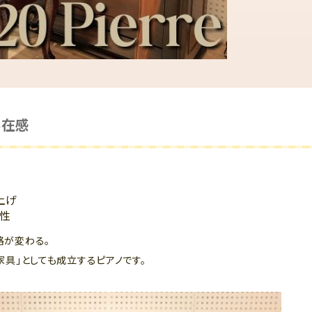
存在感
上げ
ア性
格が変わる。
家具」としても成立するピアノです。