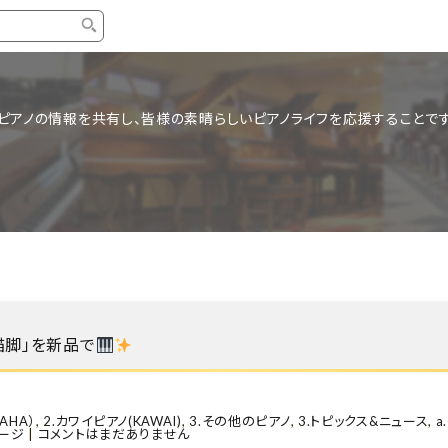
タイプ
ブランド
ブロ
ピアノの情報を共有し、皆様の素晴らしいピアノライフを応援することです
中古グランドピアノ
YAMAHA
スタッ
中古アップライトピアノ
KAWAI
ピアノ
輸入ピアノ
STEINWAY&SONS
ピアノ
ホワイトピアノ
BOSENDORFER
ピアノ
名作・コレクション
C.BECHSTEIN
ピアノ
新品ピアノ
BOSTON
猫脚」を新品で
新品ピ
コンサートグランドピアノ
DIAPASON
もっとみる
AHA）
,
2.カワイピアノ(KAWAI)
,
3.その他のピアノ
,
3.トピックス&ニュース
,
a
ージ
|
コメントはまだありません