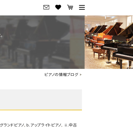
グ
ご来店・試弾予約
。
フレビュー
ご来店・ご試弾予約
のブランド紹介
ショールーム案内
の選び方
会社概要
ピアノの情報ブログ
>
お役立ち情報
会社概要
トーク
採用情報
アノ価格一覧
岡崎トップページ
東京トップページ
.グランドピアノ
,
b.アップライトピアノ
,
ⅱ.中古
ピアノ買取ページ