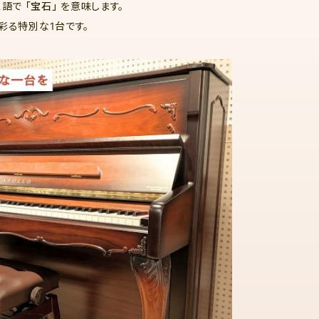
ンス語で
「宝石」
を意味します。
彩る特別な1台です。