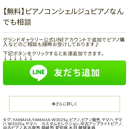
【無料】ピアノコンシェルジュピアノなん
でも相談
グランドギャラリー公式LINEアカウントで追加でピアノ購
入などのご相談も随時お受けしております♪
下記ボタンをクリックすると友達追加できます。
↓↓↓↓↓↓
さらに詳しく
タグ：
YAMAHA
,
YAMAHA W302Sa
,
ピアノ
,
ピアノ販売
,
ヤマハ
,
ヤマ
ハ W302Sa
,
ヤマハ カスタムセレクション
,
中古アップライトピアノ
,
中古ピアノ
,
名古屋市
,
岡崎市
,
愛知県
,
木目
,
鍵盤楽器