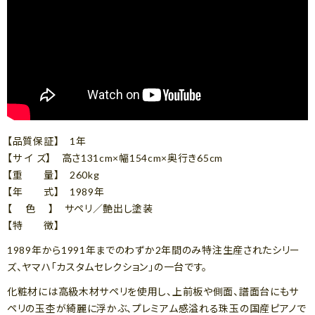
【品質保証】 1年
【サ イ ズ】 高さ131cm×幅154cm×奥行き65cm
【重 量】 260kg
【年 式】 1989年
【 色 】 サペリ／艶出し塗装
【特 徴】
1989年から1991年までのわずか2年間のみ特注生産されたシリー
ズ、ヤマハ「カスタムセレクション」の一台です。
化粧材には高級木材サペリを使用し、上前板や側面、譜面台にもサ
ペリの玉杢が綺麗に浮かぶ、プレミアム感溢れる珠玉の国産ピアノで