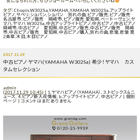
気になられた方、ぜひショールームへいらしてくださいね
タグ：
Chopin
,
W302Sa
,
YAMAHA
,
YAMAHA W302Sa
,
アップライト
ピアノ
,
サペリ
,
ショパン
,
ショパン 別れの曲
,
ピアノ販売
,
ピアノ販売
名古屋市
,
ピアノ販売 岡崎市
,
ピアノ販売 愛知県
,
ベートーヴェン
,
ヤ
マハ
,
ヤマハ W302Sa
,
中古アップライトピアノ
,
中古ピアノ
,
中古ピアノ
岡崎市
,
中古ピアノ 愛知県
,
中古ピアノ販売
,
中古ピアノ販売 岡崎
市
,
中古ピアノ販売 愛知県
,
中古ピアノ購入
,
別れの曲
,
悲愴
,
悲愴 第
2楽章
,
木目
,
木目ピアノ
2017.11.29
中古ピアノ ヤマハ(YAMAHA W302Sa) 希少！ヤマハ カス
タムセレクション
admin
(
2017.11.29 10:45
)
|
1.ヤマハピアノ（YAMAHA）
,
3.トピックス&ニ
ュース
,
4.ピアノ新入荷情報
,
b.アップライトピアノ
,
中古ピアノ
|
個別
ページ
|
コメントはまだありません