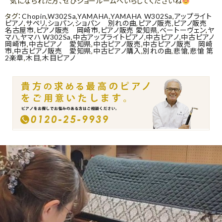
気になられた方、ぜひショールームへいらしてくださいね
タグ：
Chopin
,
W302Sa
,
YAMAHA
,
YAMAHA W302Sa
,
アップライト
ピアノ
,
サペリ
,
ショパン
,
ショパン 別れの曲
,
ピアノ販売
,
ピアノ販売
名古屋市
,
ピアノ販売 岡崎市
,
ピアノ販売 愛知県
,
ベートーヴェン
,
ヤ
マハ
,
ヤマハ W302Sa
,
中古アップライトピアノ
,
中古ピアノ
,
中古ピアノ
岡崎市
,
中古ピアノ 愛知県
,
中古ピアノ販売
,
中古ピアノ販売 岡崎
市
,
中古ピアノ販売 愛知県
,
中古ピアノ購入
,
別れの曲
,
悲愴
,
悲愴 第
2楽章
,
木目
,
木目ピアノ