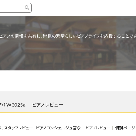
タイプ
ブランド
ブロ
ピアノの情報を共有し、皆様の素晴らしいピアノライフを応援することです
中古グランドピアノ
YAMAHA
スタッ
中古アップライトピアノ
KAWAI
ピアノ
輸入ピアノ
STEINWAY&SONS
ピアノ
ホワイトピアノ
BOSENDORFER
ピアノ
名作・コレクション
C.BECHSTEIN
ピアノ
新品ピアノ
BOSTON
ハ）W302Sa ピアノレビュー
新品ピ
コンサートグランドピアノ
DIAPASON
もっとみる
ス
,
スタッフレビュー
,
ピアノコンシェルジュ宮永 ピアノレビュー
|
個別ページ