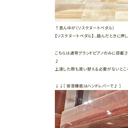
↑真ん中が〈ソステヌートペダル〉
【ソステヌートペダル】…踏んだときに押
こちらは通常グランドピアノのみに搭載され
♪
上達した際も買い替える必要がないとこ
↓↓［ 弱音機能はハンドレバーで♪ ］