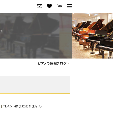
グ
ご来店・試弾予約
。
フレビュー
ご来店・ご試弾予約
のブランド紹介
ショールーム案内
の選び方
会社概要
ピアノの情報ブログ
>
お役立ち情報
会社概要
トーク
採用情報
アノ価格一覧
岡崎トップページ
東京トップページ
|
コメントはまだありません
ピアノ買取ページ