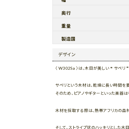
幅
奥行
重量
製造国
デザイン
〈 W302Sa 〉は、木目が美しい ❝ サペリ 
サペリという木材は、乾燥に長い時間を
そのため、ピアノやギターといった楽器は
木材を採取する際は、熱帯アフリカの森
そして、ストライプ状のハッキリとした木