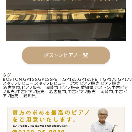
ボストンピアノ一覧
タグ：
BOSTON
,
GP156
,
GP156PEⅡ
,
GP163
,
GP163PEⅡ
,
GP178
,
GP17
スタッフレビュー
,
スタッフレビュー 足木
,
ピアノ販売
,
ピアノ販売
名古屋市
,
ピアノ販売 岡崎市
,
ピアノ販売 愛知県
,
ボストン
,
中古ピア
ノ販売
,
中古ピアノ販売 名古屋市
,
中古ピアノ販売 岡崎市
,
中古ピ
アノ販売 愛知県