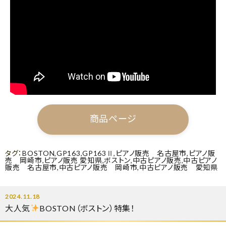
商品ページ
タグ：
BOSTON
,
GP163
,
GP163Ⅱ
,
ピアノ販売 名古屋市
,
ピアノ販
売 岡崎市
,
ピアノ販売 愛知県
,
ボストン
,
中古ピアノ販売
,
中古ピアノ
販売 名古屋市
,
中古ピアノ販売 岡崎市
,
中古ピアノ販売 愛知県
2024.11.18
大人気
BOSTON（ボストン）特集！