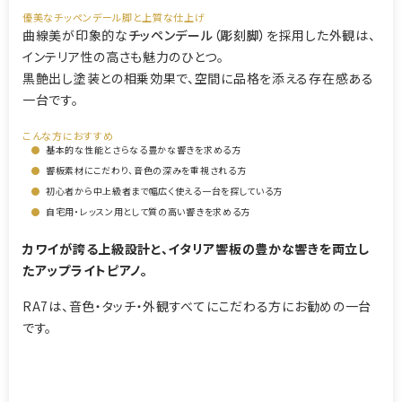
優美なチッペンデール脚と上質な仕上げ
曲線美が印象的な
チッペンデール（彫刻脚）
を採用した外観は、
インテリア性の高さも魅力のひとつ。
黒艶出し塗装との相乗効果で、空間に品格を添える存在感ある
一台です。
こんな方におすすめ
●
基本的な性能とさらなる豊かな響きを求める方
●
響板素材にこだわり、音色の深みを重視される方
●
初心者から中上級者まで幅広く使える一台を探している方
●
自宅用・レッスン用として質の高い響きを求める方
カワイが誇る上級設計と、イタリア響板の豊かな響きを両立し
たアップライトピアノ。
RA7は、音色・タッチ・外観すべてにこだわる方にお勧めの一台
です。
【2615241】【国産中古UP】【国産ハイグレード】【カワイ RA7】
【カワイRA7】【KAWAI RA7】【260110】