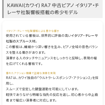
KAWAI(カワイ) RA7 中古ピアノ イタリア・チ
レーサ社製響板搭載の希少モデル
イタリア・チレーサ社製響板による豊かな響き
使用されている響板は、世界的に評価の高い
イタリア・チレーサ
社製のスプルース材
。
この響板は、繊細かつ深い響きを生み、ピアノ全域の音色バラン
スを整える働きがあります。
演奏する人のタッチやニュアンスをしっかりと反映し、表現の幅
を広げてくれる響板です。
優れたアクション機構で正確な演奏を実現
RA7は、カワイ独自の「ウルトラ・レスポンシブ・アクション2」を採
用し、
スムーズで安定した鍵盤運動を可能にしています。
軽快でありながら明確な指先の反応を返し、初心者から中上級
者まで幅広い演奏者に対応します。