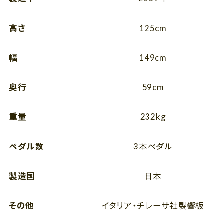
高さ
125cm
幅
149cm
奥行
59cm
重量
232kg
ペダル数
3本ペダル
製造国
日本
その他
イタリア・チレーサ社製響板