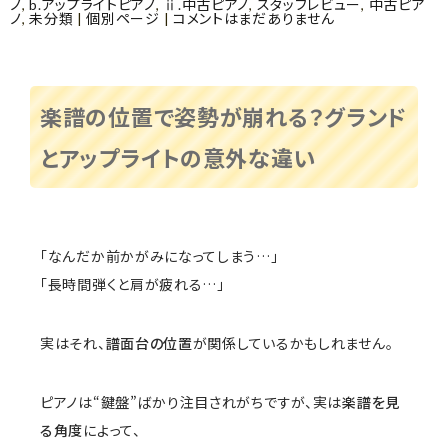
ノ
,
b.アップライトピアノ
,
ⅱ.中古ピアノ
,
スタッフレビュー
,
中古ピア
ノ
,
未分類
|
個別ページ
|
コメントはまだありません
楽譜の位置で姿勢が崩れる？グランド
とアップライトの意外な違い
「なんだか前かがみになってしまう…」
「長時間弾くと肩が疲れる…」
実はそれ、
譜面台の位置
が関係しているかもしれません。
ピアノは“鍵盤”ばかり注目されがちですが、実は
楽譜を見
る角度
によって、