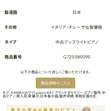
製造国
日本
その他
イタリア・チレーサ社製響板
タイプ
中古アップライトピアノ
商品番号
G725080090
以下の商品について詳しくご覧いただけます。
商品詳細はこちら
タグ：
KAWAI(カワイ)
,
piano
,
RA7
,
グランドギャラリー
,
ピアノ販売
,
中
古ピアノ
,
新入荷
,
新展示
,
日本最大級
,
販売実績
,
買取全国対応