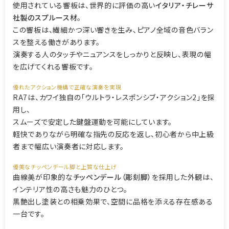
使用されている響板は、世界的に評価の高い
イタリア・チレーサ
社製のスプルース材
。
この響板は、繊細かつ深い響きを生み、ピアノ全域の音色バラン
スを整える働きがあります。
演奏する人のタッチやニュアンスをしっかりと反映し、表現の幅
を広げてくれる響板です。
優れたアクション機構で正確な演奏を実現
RA7は、カワイ独自の「ウルトラ・レスポンシブ・アクション2」を採
用し、
スムーズで安定した鍵盤運動を可能にしています。
軽快でありながら明確な指先の反応を返し、初心者から中上級
者まで幅広い演奏者に対応します。
優美なチッペンデール脚と上質な仕上げ
曲線美が印象的な
チッペンデール（彫刻脚）
を採用した外観は、
インテリア性の高さも魅力のひとつ。
黒艶出し塗装との相乗効果で、空間に品格を添える存在感ある
一台です。