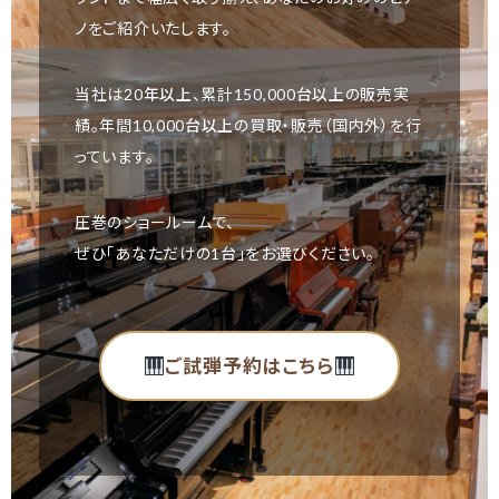
ノをご紹介いたします。
当社は
20年以上
、累計
150,000台以上
の販売実
績。年間
10,000台以上
の買取・販売（国内外）を行
っています。
圧巻のショールームで、
ぜひ「あなただけの1台」をお選びください。
ご試弾予約はこちら