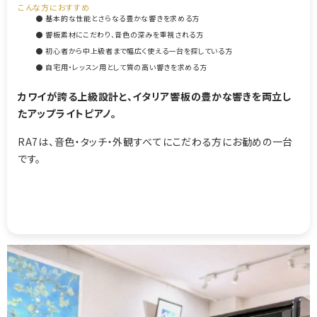
こんな方におすすめ
● 基本的な性能とさらなる豊かな響きを求める方
● 響板素材にこだわり、音色の深みを重視される方
● 初心者から中上級者まで幅広く使える一台を探している方
● 自宅用・レッスン用として質の高い響きを求める方
カワイが誇る上級設計と、イタリア響板の豊かな響きを両立し
たアップライトピアノ。
RA7は、音色・タッチ・外観すべてにこだわる方にお勧めの一台
です。
【2615241】【国産中古UP】【国産ハイグレード】【カワイ RA7】
【カワイRA7】【KAWAI RA7】【260110】