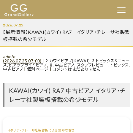
2026.07.25
【展示情報】KAWAI(カワイ) RA7 イタリア・チレーサ社製響
板搭載の希少モデル
admin
(
2026.07.25 07:00
)
|
2.カワイピアノ(KAWAI)
,
3.トピックス&ニュー
ス
,
b.アップライトピアノ
,
ⅱ.中古ピアノ
,
スタッフレビュー
,
トピックス
,
中古ピアノ
|
個別ページ
|
コメントはまだありません
KAWAI(カワイ) RA7 中古ピアノ イタリア・チ
レーサ社製響板搭載の希少モデル
イタリア・チレーサ社製響板による豊かな響き