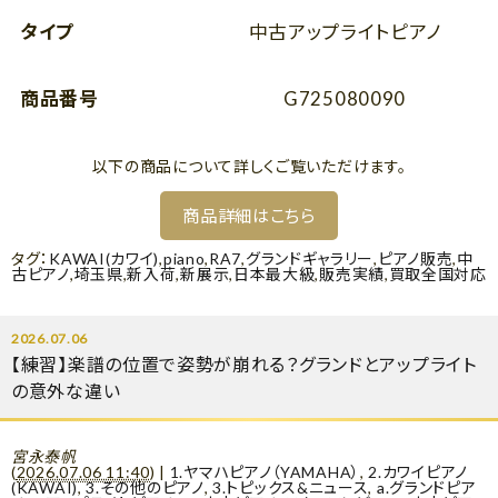
タイプ
中古アップライトピアノ
商品番号
G725080090
以下の商品について詳しくご覧いただけます。
商品詳細はこちら
タグ：
KAWAI(カワイ)
,
piano
,
RA7
,
グランドギャラリー
,
ピアノ販売
,
中
古ピアノ
,
埼玉県
,
新入荷
,
新展示
,
日本最大級
,
販売実績
,
買取全国対応
2026.07.06
【練習】楽譜の位置で姿勢が崩れる？グランドとアップライト
の意外な違い
宮永泰帆
(
2026.07.06 11:40
)
|
1.ヤマハピアノ（YAMAHA）
,
2.カワイピアノ
(KAWAI)
,
3.その他のピアノ
,
3.トピックス&ニュース
,
a.グランドピア