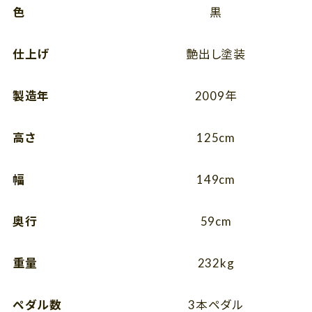
色
黒
仕上げ
艶出し塗装
製造年
2009年
高さ
125cm
幅
149cm
奥行
59cm
重量
232kg
ペダル数
3本ペダル