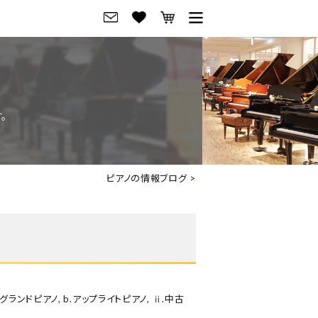
グ
ご来店・試弾予約
フレビュー
ご来店・ご試弾予約
。
のブランド紹介
ショールーム案内
の選び方
会社概要
ピアノの情報ブログ
>
お役立ち情報
会社概要
トーク
採用情報
アノ価格一覧
岡崎トップページ
東京トップページ
.グランドピアノ
,
b.アップライトピアノ
,
ⅱ.中古
ピアノ買取ページ