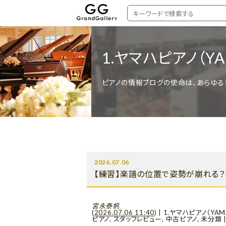
1.ヤマハピアノ（YA
ピアノの情報ブログの使命は、あらゆる
2026.07.06
【練習】楽譜の位置で姿勢が崩れる？
宮永泰帆
(
2026.07.06 11:40
)
|
1.ヤマハピアノ（YAM
ピアノ
,
スタッフレビュー
,
中古ピアノ
,
未分類