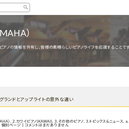
タイプ
ブランド
ブロ
MAHA）
中古グランドピアノ
YAMAHA
スタッ
ピアノの情報を共有し、皆様の素晴らしいピアノライフを応援することです
中古アップライトピアノ
KAWAI
ピアノ
輸入ピアノ
STEINWAY&SONS
ピアノ
ホワイトピアノ
BOSENDORFER
ピアノ
名作・コレクション
C.BECHSTEIN
ピアノ
新品ピアノ
BOSTON
グランドとアップライトの意外な違い
新品ピ
コンサートグランドピアノ
DIAPASON
もっとみる
AHA）
,
2.カワイピアノ(KAWAI)
,
3.その他のピアノ
,
3.トピックス&ニュース
,
a
|
個別ページ
|
コメントはまだありません