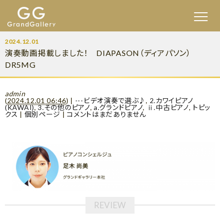
2024.12.01
演奏動画掲載しました！ DIAPASON（ディアパソン）
DR5MG
admin
(
2024.12.01 06:46
)
|
---ビデオ演奏で選ぶ♪
,
2.カワイピアノ
(KAWAI)
,
3.その他のピアノ
,
a.グランドピアノ
,
ⅱ.中古ピアノ
,
トピッ
クス
|
個別ページ
|
コメントはまだありません