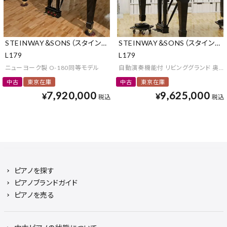
STEINWAY＆SONS（スタインウェイ＆サンズ）
STEINWAY＆SONS（スタインウ
L179
L179
ニューヨーク製 O-180同等モデル
自動演奏機能付 リビンググランド 奥行1
中古
東京在庫
中古
東京在庫
7,920,000
9,625,000
¥
¥
税込
税込
ピアノを探す
ピアノブランドガイド
ピアノを売る