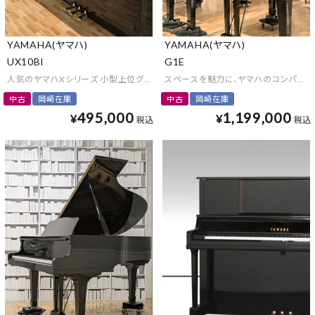
YAMAHA(ヤマハ)
YAMAHA(ヤマハ)
UX10Bl
G1E
人気のヤマハXシリーズ 小型上位グレード
スペースを魅力に、ヤマハのコンパクト
中古
岡崎在庫
中古
岡崎在庫
495,000
1,199,000
¥
¥
税込
税込