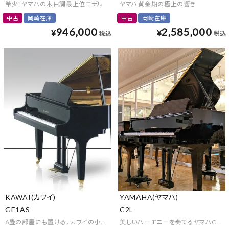
希少！ヤマハの木目調最上位モデル
ヤマハ黄金期の極上の響き
中古
岡崎在庫
中古
岡崎在庫
946,000
2,585,000
¥
¥
税込
税込
KAWAI(カワイ)
YAMAHA(ヤマハ)
GE1AS
C2L
6畳の部屋にも置ける、カワイの小型グランドピアノ
美しいハーモニーを奏でるヤマハCシリ