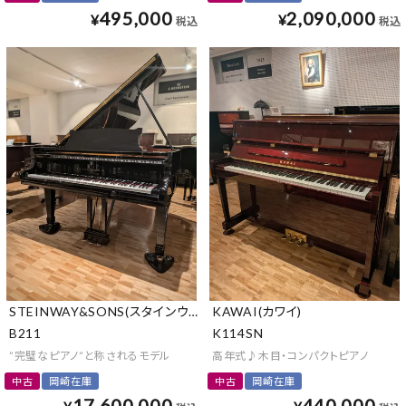
495,000
2,090,000
¥
¥
税込
税込
STEINWAY&SONS(スタインウェイ&サンズ)
KAWAI(カワイ)
B211
K114SN
”完璧なピアノ”と称されるモデル
高年式♪木目・コンパクトピアノ
中古
岡崎在庫
中古
岡崎在庫
17,600,000
440,000