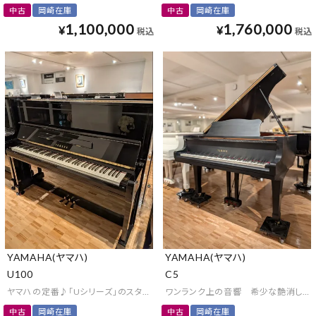
中古
岡崎在庫
中古
岡崎在庫
1,100,000
1,760,000
¥
¥
税込
税込
YAMAHA(ヤマハ)
YAMAHA(ヤマハ)
U100
C5
ヤマハの定番♪「Uシリーズ」のスタンダードモデル
ワンランク上の音響 希少な艶消しグラ
中古
岡崎在庫
中古
岡崎在庫