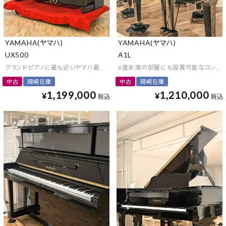
YAMAHA(ヤマハ)
YAMAHA(ヤマハ)
UX500
A1L
グランドピアノに最も近いヤマハ最高傑作
6畳未満の部屋にも設置可能なコンパク
中古
岡崎在庫
中古
岡崎在庫
1,199,000
1,210,000
¥
¥
税込
税込