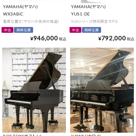
YAMAHA(ヤマハ)
YAMAHA(ヤマハ)
WX3ABiC
YUS1-DE
重厚な響き！ヤマハの技術の結晶！
YUSシリーズ特別限定モデル
中古
岡崎在庫
中古
岡崎在庫
946,000
792,000
¥
¥
税込
税込