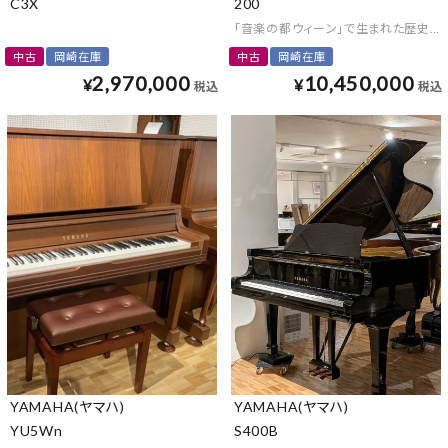
C3X
200
「音楽の都ウィーン」で生まれた歴史と
中古
岡崎在庫
中古
岡崎在庫
2,970,000
10,450,000
¥
¥
税込
税込
YAMAHA(ヤマハ)
YAMAHA(ヤマハ)
YU5Wn
S400B