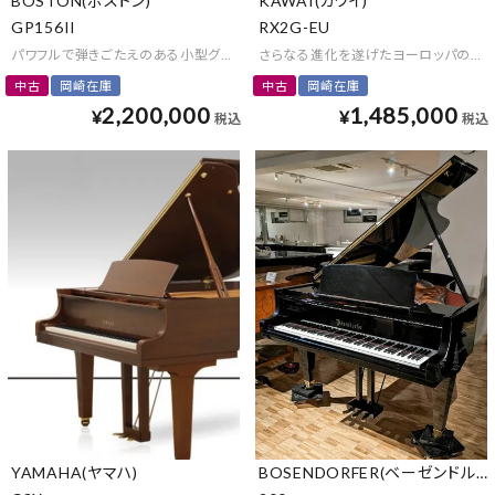
BOSTON(ボストン)
KAWAI(カワイ)
GP156II
RX2G-EU
パワフルで弾きごたえのある小型グランドピアノ
さらなる進化を遂げたヨーロッパの伝
中古
岡崎在庫
中古
岡崎在庫
2,200,000
1,485,000
¥
¥
税込
税込
YAMAHA(ヤマハ)
BOSENDORFER(ベーゼンドルフ