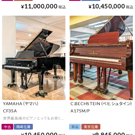
11,000,000
10,450,000
¥
¥
税込
税込
YAMAHA（ヤマハ）
C.BECHSTEIN（ベヒシュタイン）
CF3SA
A175M/P
世界最高峰のピアノ とってもお安くご提供します
中古
岡崎在庫
新品
東京在庫
10,450,000
9,845,000