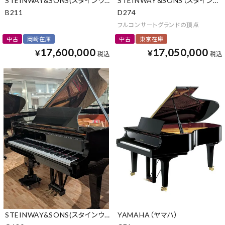
STEINWAY&SONS(スタインウェイ&サンズ)
STEINWAY＆SONS（スタインウ
B211
D274
フルコンサートグランドの頂点
中古
岡崎在庫
中古
東京在庫
17,600,000
17,050,000
¥
¥
税込
税込
STEINWAY&SONS(スタインウェイ&サンズ)
YAMAHA（ヤマハ）