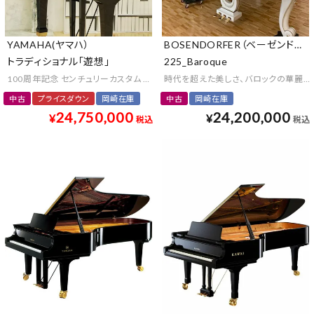
YAMAHA(ヤマハ）
BOSENDORFER（ベーゼンドルフ
トラディショナル「遊想」
225_Baroque
100周年記念 センチュリーカスタム アート 漆芸 京工芸 プレミアム クラウンジュ
時代を超えた美しさ、バロックの華麗な
中古
プライスダウン
岡崎在庫
中古
岡崎在庫
24,750,000
24,200,000
¥
¥
税込
税込