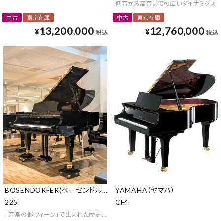
低音から高音までの広いダイナミクス
中古
東京在庫
中古
東京在庫
13,200,000
12,760,000
¥
¥
税込
税込
BOSENDORFER(ベーゼンドルファー)
YAMAHA（ヤマハ）
225
CF4
「音楽の都ウィーン」で生まれた歴史と伝統のあるピアノ