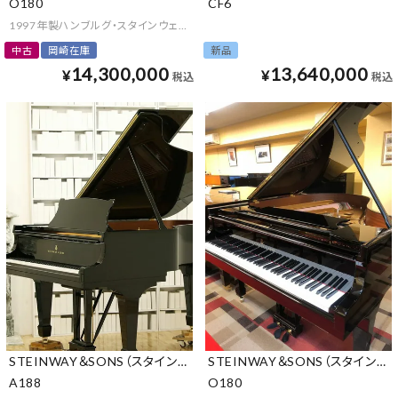
O180
CF6
1997年製ハンブルグ・スタインウェイO型
中古
岡崎在庫
新品
14,300,000
13,640,000
¥
¥
税込
税込
STEINWAY＆SONS（スタインウェイ＆サンズ）
STEINWAY＆SONS（スタインウ
A188
O180