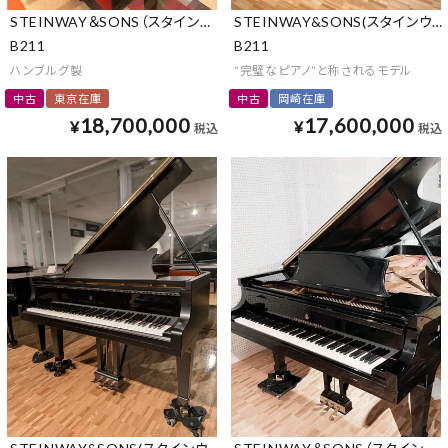
STEINWAY＆SONS（スタインウェイ＆サンズ）
STEINWAY&SONS(スタインウェ
B211
B211
ハンブルグ製
”完璧なピアノ”と称されるモデル
中古
東京在庫
中古
岡崎在庫
18,700,000
17,600,000
¥
¥
税込
税込