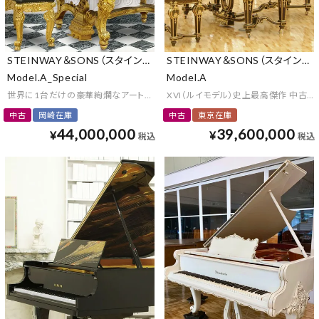
STEINWAY＆SONS（スタインウェイ＆サンズ）
STEINWAY＆SONS（スタインウ
Model.A_Special
Model.A
世界に1台だけの豪華絢爛なアートケースピアノ
XVI（ルイモデル）史上最高傑作 中古
中古
岡崎在庫
中古
東京在庫
44,000,000
39,600,000
¥
¥
税込
税込