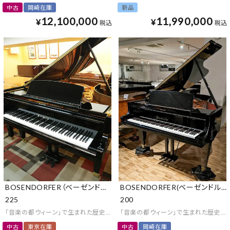
中古
岡崎在庫
新品
12,100,000
11,990,000
¥
¥
税込
税込
BOSENDORFER（ベーゼンドルファー）
BOSENDORFER(ベーゼンドルフ
225
200
「音楽の都ウィーン」で生まれた歴史と伝統のあるピアノ
「音楽の都ウィーン」で生まれた歴史と
中古
東京在庫
中古
岡崎在庫