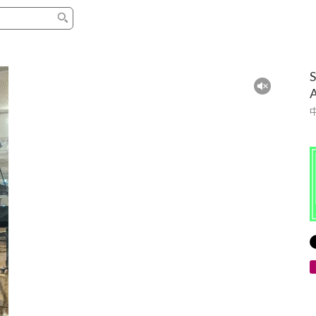
タイプ
ブランド
ブロ
中古グランドピアノ
YAMAHA
スタッ
中古アップライトピアノ
KAWAI
ピアノ
輸入ピアノ
STEINWAY&SONS
ピアノ
ホワイトピアノ
BOSENDORFER
ピアノ
名作・コレクション
C.BECHSTEIN
ピアノ
新品ピアノ
BOSTON
新品ピ
コンサートグランドピアノ
DIAPASON
ピアノ
もっとみる