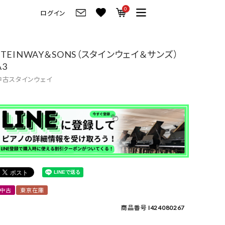
0
ログイン
グ
ご来店・試弾予約
STEINWAY＆SONS（スタインウェイ＆サンズ）
A3
フレビュー
ご来店・ご試弾予約
中古スタインウェイ
のブランド紹介
ショールーム案内
の選び方
会社情報
お役立ち情報
会社概要
トーク
採用情報
アノ価格一覧
岡崎トップページ
中古
東京在庫
製品番号一覧
東京トップページ
商品番号
I424080267
ピアノ買取ページ