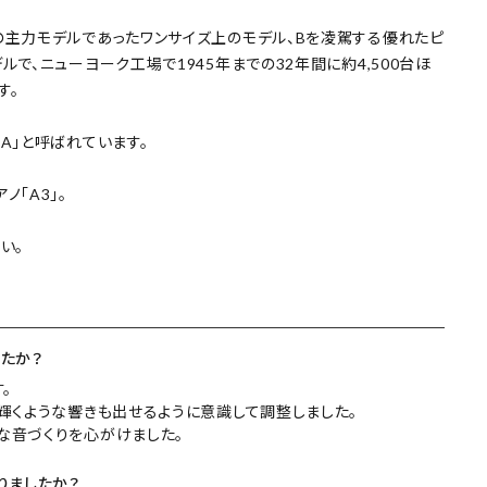
の主力モデルであったワンサイズ上のモデル、Bを凌駕する優れたピ
で、ニューヨーク工場で1945年までの32年間に約4,500台ほ
す。
ch A」と呼ばれています。
「A3」。
い。
たか？
。
輝くような響きも出せるように意識して調整しました。
な音づくりを心がけました。
りましたか？