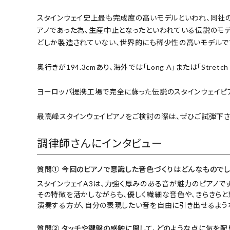
スタインウェイ史上最も完成度の高いモデルといわれ、同社
アノであった為、生産中止となったといわれている伝説のモデル
どしか製造されていない、世界的にも稀少性の高いモデルで
奥行きが194.3cmあり、海外では「Long A」または「Stret
ヨーロッパ提携工場で完全に蘇った伝説のスタインウェイピアノ
最高峰スタインウェイピアノをご検討の際は、ぜひご試弾下さ
調律師さんにインタビュー
質問① 今回のピアノで意識した音色づくりはどんなものでし
スタインウェイA3は、力強く厚みのある音が魅力のピアノです
その特徴を活かしながらも、優しく繊細な音色や、きらきらと
演奏する方が、自分の表現したい音を自由に引き出せるよう
質問② タッチや鍵盤の感触に関して、どのような点に気を配