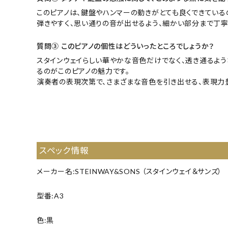
このピアノは、鍵盤やハンマーの動きがとても良くできている
弾きやすく、思い通りの音が出せるよう、細かい部分まで丁寧
質問③ このピアノの個性はどういったところでしょうか？
スタインウェイらしい華やかな音色だけでなく、透き通るよう
るのがこのピアノの魅力です。
演奏者の表現次第で、さまざまな音色を引き出せる、表現力
【269902】【輸入中古GP】【輸入プレミアムピアノ】【輸入ピア
A3】【241024】
スペック情報
メーカー名:STEINWAY&SONS （スタインウェイ＆サンズ）
型番:A3
色:黒