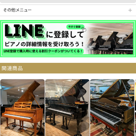
その他メニュー
＋
分割払いシミュレーション
納品・サービス・消音取付可能エリア
関連商品
よくある質問
送料について
契約後の流れ
保証サービス
中古ピアノ買戻しサービ
中古ピアノの状態につい
ス
て