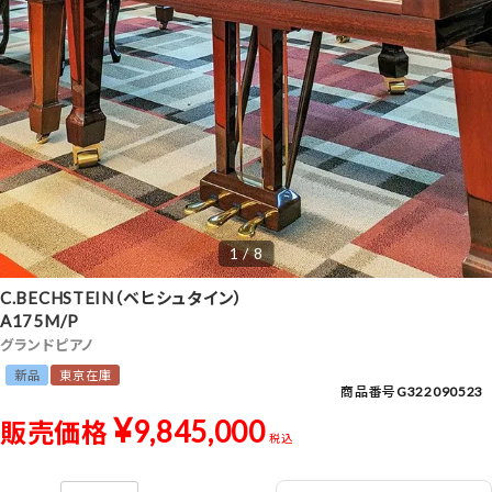
1 / 8
C.BECHSTEIN（ベヒシュタイン）
A175M/P
グランドピアノ
新品
東京在庫
商品番号
G322090523
¥
9,845,000
販売価格
税込