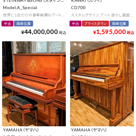
STEINWAY＆SONS（スタインウェイ＆サンズ）
KAWAI（カワイ）
Model.A_Special
CD700
世界に1台だけの豪華絢爛なアートケースピアノ
カスタムデザイン アート 透かし譜面台 
中古
岡崎在庫
中古
プライスダウン
岡崎在庫
44,000,000
1,595,000
¥
¥
税込
税込
YAMAHA（ヤマハ）
YAMAHA（ヤマハ）