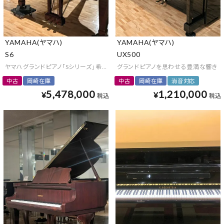
YAMAHA(ヤマハ)
YAMAHA(ヤマハ)
S6
UX500
ヤマハグランドピアノ「Sシリーズ」希少な木目仕様
グランドピアノを思わせる豊満な響き
中古
岡崎在庫
中古
岡崎在庫
消音対応
5,478,000
1,210,000
¥
¥
税込
税込