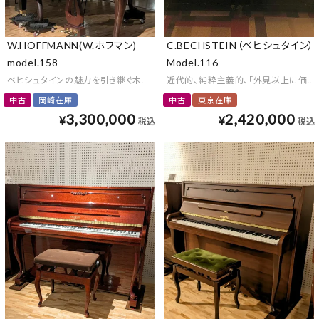
W.HOFFMANN(W.ホフマン)
C.BECHSTEIN（ベヒシュタイン）
model.158
Model.116
ベヒシュタインの魅力を引き継ぐ木目調小型グランド
近代的、純粋主義的、「外見以上に価値
中古
岡崎在庫
中古
東京在庫
3,300,000
2,420,000
¥
¥
税込
税込