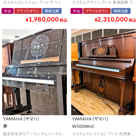
カスタムセレクション アート サペリ玉杢 クラウンジュエル 傑作 最高級 中古
カスタムデザイン アート 象嵌装飾 クラ
中古
プライスダウン
岡崎在庫
中古
プライスダウン
岡崎在庫
1,980,000
2,310,000
¥
¥
税込
税込
YAMAHA（ヤマハ）
YAMAHA（ヤマハ）
夢
W500WnC
歴史的名作ピアノ センチュリーカスタム アート 螺鈿(ラデン）漆芸 バーズメープル
カスタムセレクション アート 花柄象嵌 