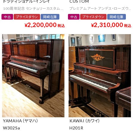
トラディショナル・インレイ
CUSTOM
100周年記念 センチュリーカスタム アート 象嵌装飾 アフリカン・マホガニー クラ
プレミアム アート アンデス・ローズウッ
中古
プライスダウン
岡崎在庫
中古
プライスダウン
岡崎在庫
2,200,000
2,310,000
¥
¥
税込
税込
YAMAHA（ヤマハ）
KAWAI（カワイ）
W302Sa
H201R