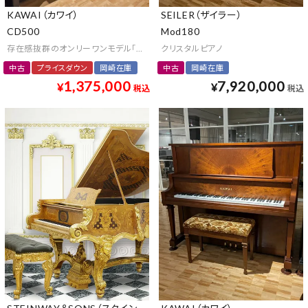
KAWAI（カワイ）
SEILER（ザイラー）
CD500
Mod180
存在感抜群のオンリーワンモデル「カスタムデザイン」
クリスタルピアノ
中古
プライスダウン
岡崎在庫
中古
岡崎在庫
1,375,000
7,920,000
¥
¥
税込
税込