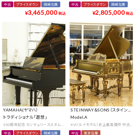
中古
プライスダウン
岡崎在庫
中古
プライスダウン
岡崎在庫
3,465,000
2,805,000
¥
¥
税込
税込
YAMAHA(ヤマハ）
STEINWAY＆SONS（スタインウ
トラディショナル「遊想」
Model.A
100周年記念 センチュリーカスタム アート 漆芸 京工芸 プレミアム クラウンジュ
XVI（ルイモデル）史上最高傑作 中古
中古
プライスダウン
岡崎在庫
中古
東京在庫