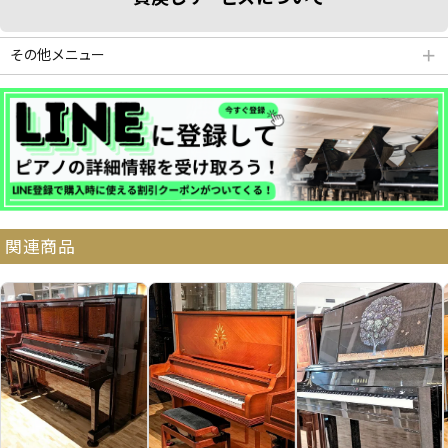
その他メニュー
＋
分割払いシミュレーション
納品・サービス・消音取付可能エリア
関連商品
よくある質問
送料について
契約後の流れ
保証サービス
中古ピアノ買戻しサービ
中古ピアノの状態につい
ス
て