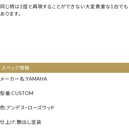
同じ柄は2度と再現することができない大変貴重な1台でも
あります。
【交通費負担対象】【3518420】【国産中古UP】【国産プレミ
アム】【木目ピアノ】【木目・ホワイト・クリスタル・消音】【レ
ア・ヴィンテージ】【ヤマハ カスタム】【ヤマハカスタム】
【YAMAHA CUSTOM】【プレミアムピアノ】【コレクション・限
定名作】【silent_autopiano】
スペック情報
メーカー名:YAMAHA
型番:CUSTOM
色:アンデス・ローズウッド
仕上げ:艶出し塗装