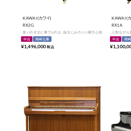
KAWAI(カワイ)
KAWAI(
RX2G
RX1A
思いのままに奏でられる、指なじみのいい弾き心地
小型ながら
中古
岡崎在庫
中古
岡
¥
1,496,000
¥
1,100,0
税込