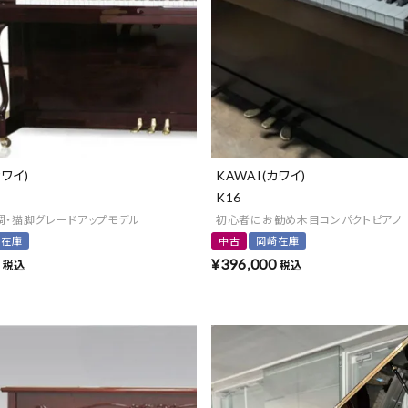
カワイ)
KAWAI(カワイ)
K16
調・猫脚グレードアップモデル
初心者にお勧め木目コンパクトピアノ
崎在庫
中古
岡崎在庫
¥
396,000
税込
税込