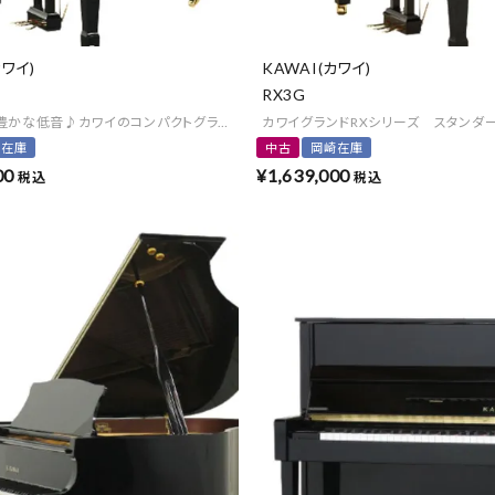
カワイ)
KAWAI(カワイ)
RX3G
豊かな低音♪カワイのコンパクトグランド
カワイグランドRXシリーズ スタンダ
崎在庫
中古
岡崎在庫
00
¥
1,639,000
税込
税込