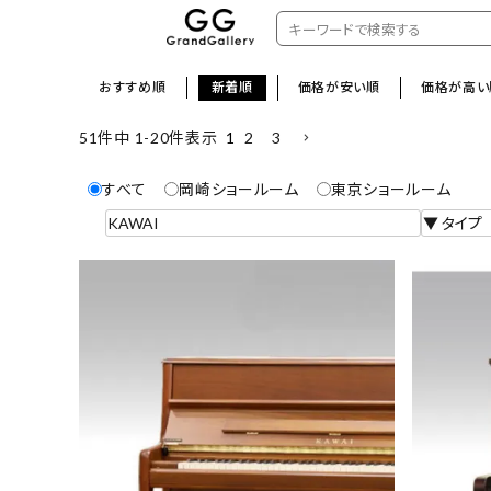
おすすめ順
新着順
価格が安い順
価格が高い
1
2
3
51
件中
1
-
20
件表示
すべて
岡崎ショールーム
東京ショールーム