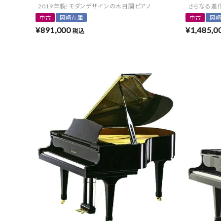
2019年製!モダンデザインの木目調ピアノ
さらなる進
中古
岡崎在庫
中古
岡
¥
891,000
¥
1,485,0
税込