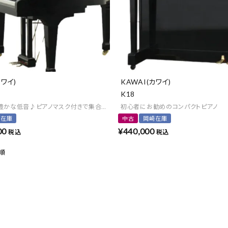
カワイ)
KAWAI(カワイ)
K18
豊かな低音♪ピアノマスク付きで集合住宅にもオススメ
初心者にお勧めのコンパクトピアノ
崎在庫
中古
岡崎在庫
00
¥
440,000
税込
税込
順