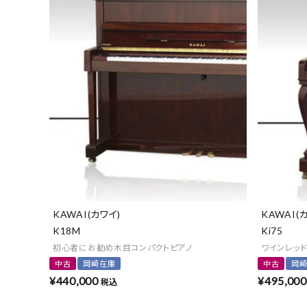
KAWAI(カワイ)
KAWAI(
K18M
Ki75
初心者にお勧め木目コンパクトピアノ
ワインレッ
中古
岡崎在庫
中古
岡
¥
440,000
¥
495,000
税込