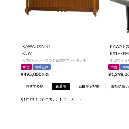
KAWAI(カワイ)
KAWAI(
K3W
RX1H-PM
カワイKシリーズの木目調スマートモデル
小型ながら
中古
岡崎在庫
中古
岡
¥
495,000
¥
1,298,0
税込
おすすめ順
新着順
価格が安い順
価格が高い
1
2
3
51
件中
1
-
20
件表示