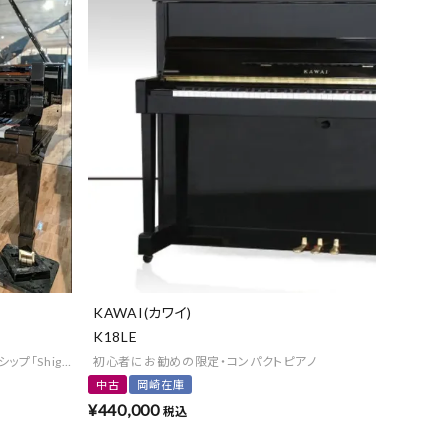
KAWAI(カワイ)
K18LE
Shigeru Kawai」
初心者にお勧めの限定・コンパクトピアノ
中古
岡崎在庫
¥
440,000
税込