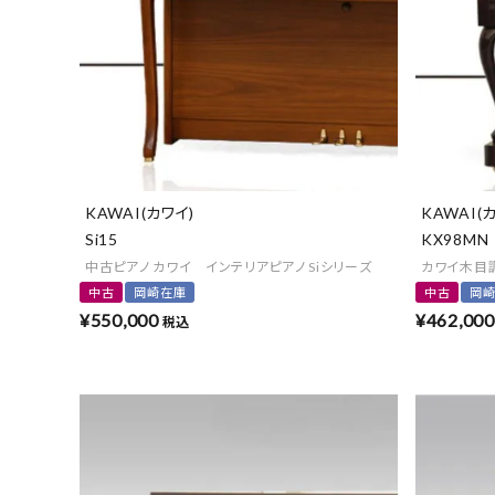
KAWAI(カワイ)
KAWAI(
Si15
KX98MN
中古ピアノ カワイ インテリアピアノ Siシリーズ
カワイ木目
中古
岡崎在庫
中古
岡
¥
550,000
¥
462,000
税込