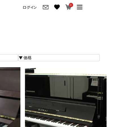
0
ログイン
グ
ご来店・試弾予約
フレビュー
ご来店・ご試弾予約
のブランド紹介
ショールーム案内
の選び方
会社情報
お役立ち情報
会社概要
トーク
採用情報
アノ価格一覧
岡崎トップページ
製品番号一覧
東京トップページ
ピアノ買取ページ