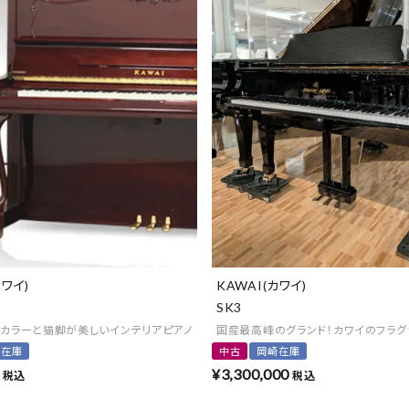
カワイ)
KAWAI(カワイ)
SK3
ドカラーと猫脚が美しいインテリアピアノ
国産最高峰のグランド！カワイのフラグシップ「
崎在庫
中古
岡崎在庫
¥
3,300,000
税込
税込