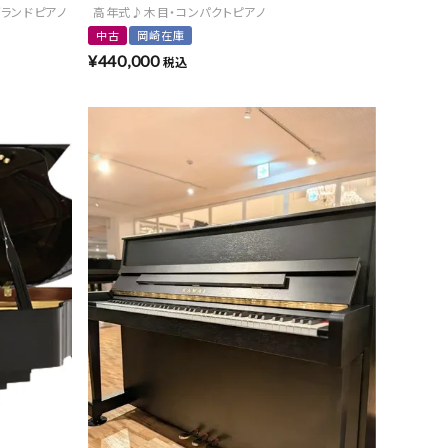
ランドピアノ
高年式♪木目・コンパクトピアノ
中古
岡崎在庫
¥
440,000
税込