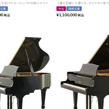
化を遂げたヨーロッパの伝統とカワイの技術が織りなす限定モデル
6畳の部屋にも置ける、カワイの小型グ
崎在庫
中古
岡崎在庫
00
¥
1,100,000
税込
税込