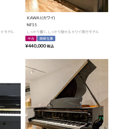
KAWAI(カワイ)
NF15
ードモデル
しっかり響く、しっかり魅せるカワイ現行モデル
中古
岡崎在庫
¥
440,000
税込