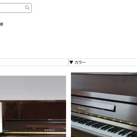
順
タイプ
ブランド
ブロ
中古グランドピアノ
YAMAHA
スタッ
中古アップライトピアノ
KAWAI
ピアノ
輸入ピアノ
STEINWAY&SONS
ピアノ
ホワイトピアノ
BOSENDORFER
ピアノ
名作・コレクション
C.BECHSTEIN
ピアノ
新品ピアノ
BOSTON
新品ピ
コンサートグランドピアノ
DIAPASON
ピアノ
もっとみる