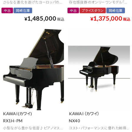
さらなる進化を遂げたヨーロッパの伝統とカワイの技術が織りなす限定モデル
存在感抜群のオンリーワンモデル「カス
中古
岡崎在庫
中古
プライスダウン
岡崎在庫
1,485,000
1,375,000
¥
¥
税込
税込
KAWAI(カワイ)
KAWAI（カワイ）
RX1H-PM
NX40
小型ながら豊かな低音♪ピアノマスク付きで集合住宅にもオススメ
コスト・パフォーマンスに優れた納得の