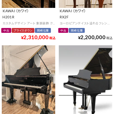
KAWAI（カワイ）
KAWAI（カワイ）
H201R
RX2F
カスタムデザイン アート 象嵌装飾 クラウンジュエル オンリーワン 最高級 中古
ヨーロピアンテイスト溢れるフレンチス
中古
プライスダウン
岡崎在庫
中古
岡崎在庫
2,310,000
2,200,000
¥
¥
税込
税込