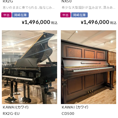
RX2G
NX50
思いのままに奏でられる、指なじみのいい弾き心地
希少な大型設計が生み出す、深みある
中古
岡崎在庫
中古
岡崎在庫
1,496,000
1,496,000
¥
¥
税込
税込
KAWAI(カワイ)
KAWAI（カワイ）
RX2G-EU
CD500