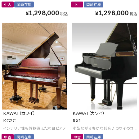
中古
岡崎在庫
中古
岡崎在庫
1,298,000
1,298,000
¥
¥
税込
税込
KAWAI（カワイ）
KAWAI（カワイ）
KG2C
RX1
インテリア性も兼ね備えた木目ピアノ
小型ながら豊かな低音♪カワイのコン
中古
岡崎在庫
中古
岡崎在庫