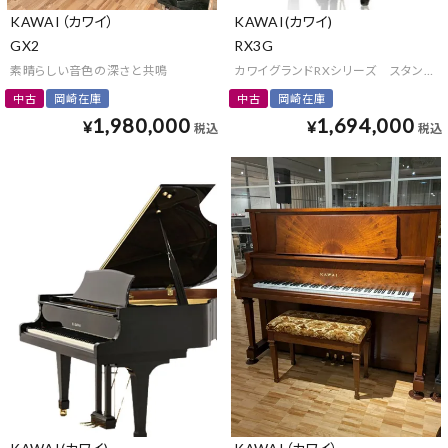
KAWAI（カワイ）
KAWAI(カワイ)
GX2
RX3G
素晴らしい音色の深さと共鳴
カワイグランドRXシリーズ スタンダ
中古
岡崎在庫
中古
岡崎在庫
1,980,000
1,694,000
¥
¥
税込
税込