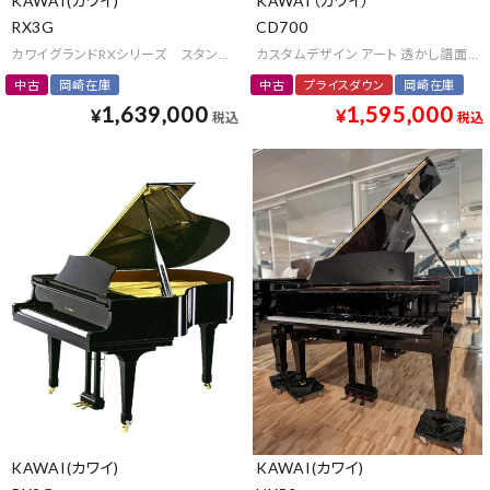
KAWAI(カワイ)
KAWAI（カワイ）
RX3G
CD700
カワイグランドRXシリーズ スタンダードモデル
カスタムデザイン アート 透かし譜面台 
中古
岡崎在庫
中古
プライスダウン
岡崎在庫
1,639,000
1,595,000
¥
¥
税込
税込
KAWAI(カワイ)
KAWAI(カワイ)