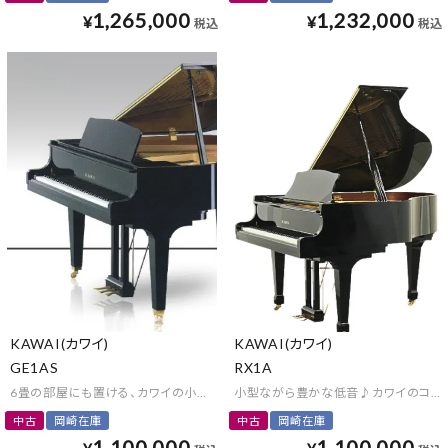
1,265,000
1,232,000
¥
¥
税込
税込
KAWAI(カワイ)
KAWAI(カワイ)
GE1AS
RX1A
6畳の部屋にも置ける、カワイの小型グランドピアノ
小型ながら豊かな低音♪カワイのコン
中古
岡崎在庫
中古
岡崎在庫
1,100,000
1,100,000