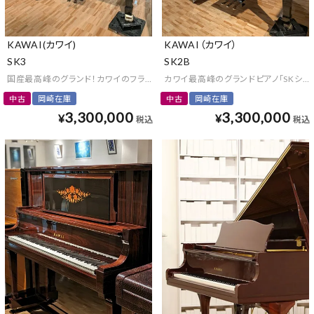
KAWAI(カワイ)
KAWAI（カワイ）
SK3
SK2B
国産最高峰のグランド！カワイのフラグシップ「Shigeru Kawai」
カワイ最高峰のグランドピアノ「SKシリ
中古
岡崎在庫
中古
岡崎在庫
3,300,000
3,300,000
¥
¥
税込
税込