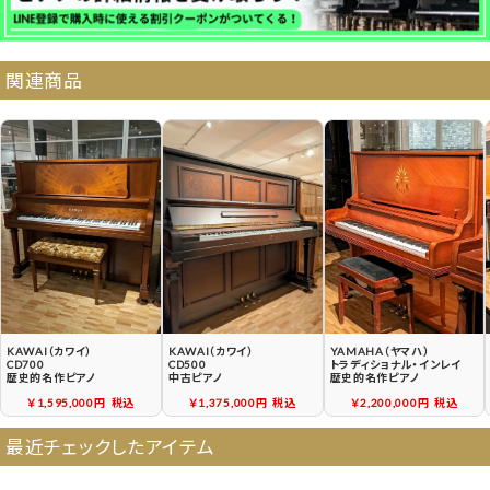
納品・サービス・消音取付可能エリア
関連商品
よくある質問
送料について
契約後の流れ
保証サービス
中古ピアノ買戻しサービ
中古ピアノの状態につい
ス
て
KAWAI（カワイ）
KAWAI（カワイ）
YAMAHA（ヤマハ）
CD700
CD500
トラディショナル・インレイ
歴史的名作ピアノ
中古ピアノ
歴史的名作ピアノ
￥1,595,000円
税込
￥1,375,000円
税込
￥2,200,000円
税込
最近チェックしたアイテム