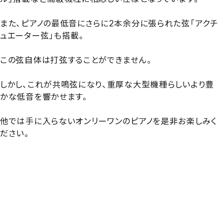
また、ピアノの最低音にさらに2本余分に張られた弦「アクチ
ュエーター弦」も搭載。
この弦自体は打弦することができません。
しかし、これが共鳴弦になり、重厚な大型機種らしいより豊
かな低音を響かせます。
他では手に入らないオンリーワンのピアノを是非お楽しみく
ださい。
【交通費負担対象】【1996677】【国産中古UP】【国産プレミ
アム】【木目ピアノ】【木目・ホワイト・クリスタル・消音】【レ
ア・ヴィンテージ】【国産ハイグレード】【カワイ H201R】
【カワイH201R】【KAWAI H201R】【プレミアムピアノ】【プ
レミアムUP】【コレクション・限定名作】【silent_autopiano】
【インテリアピアノ】