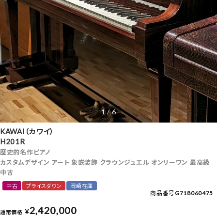
1 / 6
KAWAI（カワイ）
H201R
歴史的名作ピアノ
カスタムデザイン アート 象嵌装飾 クラウンジュエル オンリーワン 最高級
中古
中古
プライスダウン
岡崎在庫
商品番号
G718060475
2,420,000
¥
通常価格