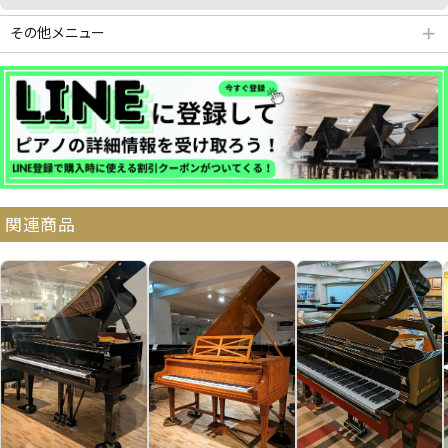
その他メニュー
＋
分割払いシミュレーション
納品・サービス・消音取付可能エリア
関連商品
よくある質問
送料について
契約後の流れ
保証サービス
中古ピアノ買戻しサービ
中古ピアノの状態につい
ス
て