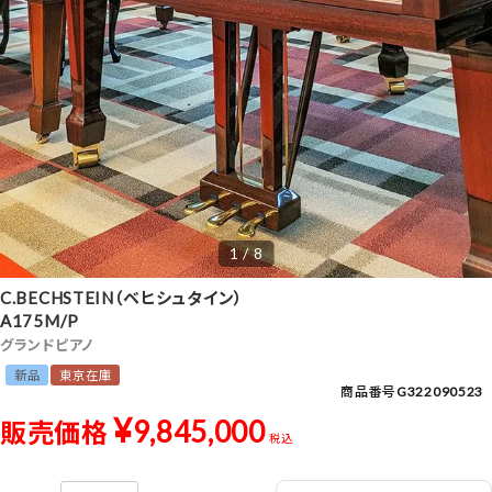
1 / 8
C.BECHSTEIN（ベヒシュタイン）
A175M/P
グランドピアノ
新品
東京在庫
商品番号
G322090523
¥
9,845,000
販売価格
税込