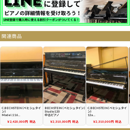
納品・サービス・消音取付可能エリア
関連商品
よくある質問
送料について
契約後の流れ
保証サービス
中古ピアノ買戻しサービ
中古ピアノの状態につい
ス
て
C.BECHSTEIN（ベヒシュタイ
BECHSTEIN（ベヒシュタイン）
C.BECHSTEIN（ベヒシュタイ
ン）
Studio120
ン）
Model.116
中古ピアノ
12a
中古ピアノ
中古ピアノ
￥2,420,000円
税込
￥2,310,000円
税込
￥2,310,000円
税込