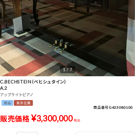
1 / 7
C.BECHSTEIN（ベヒシュタイン）
A.2
アップライトピアノ
新品
東京在庫
商品番号
G423080100
¥
3,300,000
販売価格
税込