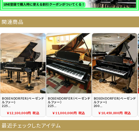
納品・サービス・消音取付可能エリア
関連商品
よくある質問
送料について
契約後の流れ
保証サービス
中古ピアノ買戻しサービ
中古ピアノの状態につい
ス
て
BOSENDORFER(ベーゼンド
BOSENDORFER（ベーゼンド
BOSENDORFER(ベーゼンド
ルファー)
ルファー）
ルファー)
225
225
200
中古グランドピアノ
中古グランドピアノ
中古グランドピアノ
￥12,100,000円
税込
￥11,000,000円
税込
￥10,450,000円
税込
最近チェックしたアイテム