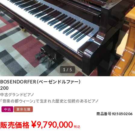
1 / 5
BOSENDORFER（ベーゼンドルファー）
200
中古グランドピアノ
「音楽の都ウィーン」で生まれた歴史と伝統のあるピアノ
中古
東京在庫
商品番号
925050206
¥
9,790,000
販売価格
税込