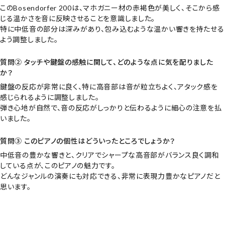
このBosendorfer 200は、マホガニー材の赤褐色が美しく、そこから感
じる温かさを音に反映させることを意識しました。
特に中低音の部分は深みがあり、包み込むような温かい響きを持たせる
よう調整しました。
質問② タッチや鍵盤の感触に関して、どのような点に気を配りました
か？
鍵盤の反応が非常に良く、特に高音部は音が粒立ちよく、アタック感を
感じられるように調整しました。
弾き心地が自然で、音の反応がしっかりと伝わるように細心の注意を払
いました。
質問③ このピアノの個性はどういったところでしょうか？
中低音の豊かな響きと、クリアでシャープな高音部がバランス良く調和
している点が、このピアノの魅力です。
どんなジャンルの演奏にも対応できる、非常に表現力豊かなピアノだと
思います。
【33441】【輸入中古GP】【輸入プレミアムピアノ】【輸入ピア