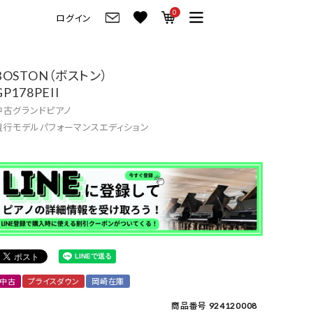
0
ログイン
グ
ご来店・試弾予約
BOSTON（ボストン）
GP178PEII
フレビュー
ご来店・ご試弾予約
中古グランドピアノ
のブランド紹介
ショールーム案内
現行モデルパフォーマンスエディション
の選び方
会社情報
お役立ち情報
会社概要
トーク
採用情報
アノ価格一覧
岡崎トップページ
製品番号一覧
東京トップページ
中古
プライスダウン
岡崎在庫
ピアノ買取ページ
商品番号
924120008