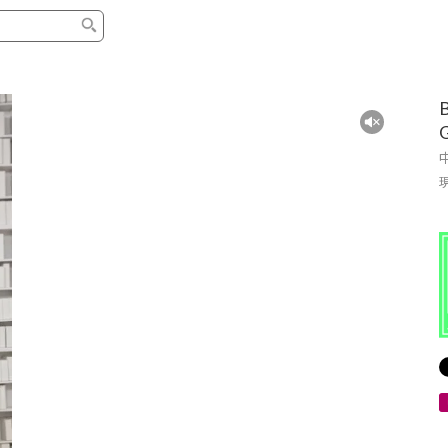
タイプ
ブランド
ブロ
中古グランドピアノ
YAMAHA
スタッ
中古アップライトピアノ
KAWAI
ピアノ
輸入ピアノ
STEINWAY&SONS
ピアノ
ホワイトピアノ
BOSENDORFER
ピアノ
名作・コレクション
C.BECHSTEIN
ピアノ
新品ピアノ
BOSTON
新品ピ
コンサートグランドピアノ
DIAPASON
ピアノ
もっとみる