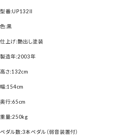
型番:UP132II
色:黒
仕上げ:艶出し塗装
製造年:2003年
高さ:132cm
幅:154cm
奥行:65cm
重量:250kg
ペダル数:3本ペダル（弱音装置付）