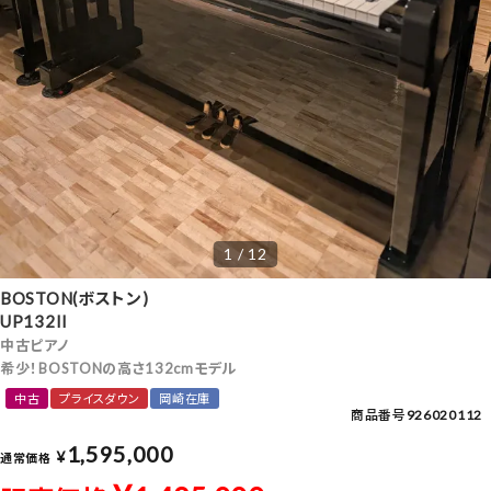
1 / 12
BOSTON(ボストン)
UP132II
中古ピアノ
希少！BOSTONの高さ132cmモデル
中古
プライスダウン
岡崎在庫
商品番号
926020112
1,595,000
¥
通常価格