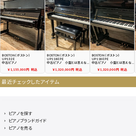
契約後の流れ
保証サービス
中古ピアノ買戻しサービ
中古ピアノの状態につい
ス
て
BOSTON（ボストン）
BOSTON（ボストン）
BOSTON（ボストン）
UP132E
UP118EPE
UP118EPE
中古ピアノ
中古ピアノ 小型とは思えな
中古ピアノ 小型とは思えな
い、のびやかな音色、豊かな音
い、のびやかな音色、豊かな音
￥1,155,000円
税込
￥1,320,000円
税込
￥1,320,000円
税込
量
量
最近チェックしたアイテム
ピアノを探す
ピアノブランドガイド
ピアノを売る