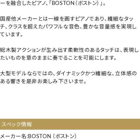
ーを融合したピアノ、「BOSTON（ボストン）」。
国産他メーカーとは一線を画すピアノであり、繊細なタッ
チ、クラスを超えたパワフルな音色、豊かな音量感を実現し
ています。
総木製アクションが生み出す柔軟性のあるタッチは、表現し
たいものを意のままに奏でることを可能にします。
大型モデルならではの、ダイナミックかつ繊細な、立体感の
ある響きを是非お楽しみ下さいませ。
【145833】【国産中古UP】【国産ハイグレード】【ボストン
UP132II】【ボストンUP132II】【BOSTON UP132II】
【260405】
スペック情報
メーカー名:BOSTON （ボストン）