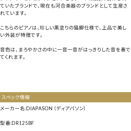
ていたブランドで、現在も河合楽器のブランドとして生産さ
れています。
こちらのピアノは、珍しい黒塗りの猫脚仕様で、上品で美し
い外装が特徴です。
音色は、まろやかさの中に一音一音がはっきりした音を奏で
てくれます。
【113673】【国産中古UP】【ディアパソン DR125BF】【ディ
アパソンDR125BF】【DIAPASON DR125BF】【50万円以
下ピアノ】【250918】
スペック情報
メーカー名:DIAPASON （ディアパソン）
型番:DR125BF