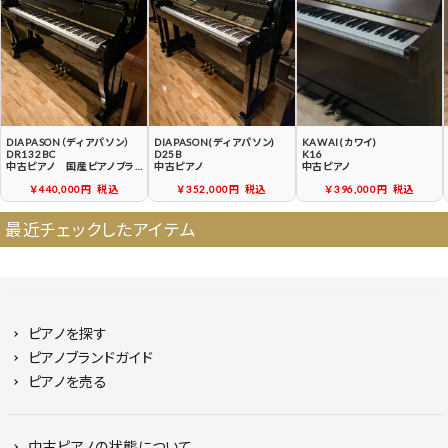
中古ピアノ買戻しサービ
中古ピアノの状態につい
ス
て
DIAPASON（ディアパソン）
DIAPASON(ディアパソン)
KAWAI(カワイ)
DR132BC
D25B
K16
中古ピアノ 国産ピアノブラン
中古ピアノ
中古ピアノ
ド「ディアパソン」大型モデル
￥440,000円
税込
￥352,000円
税込
￥396,000円
税込
最近チェックしたアイテム
ピアノを探す
ピアノブランドガイド
ピアノを売る
中古ピアノの状態について