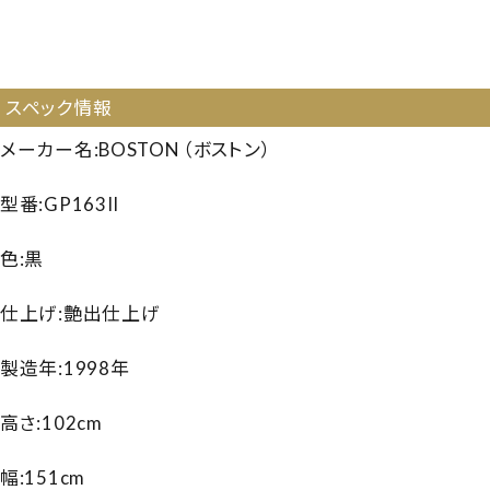
【121960】【国産中古GP】【小型GP】【ボストン GP163】
【ボストンGP163】【BOSTON GP163】【260319】
スペック情報
メーカー名:BOSTON （ボストン）
型番:GP163II
色:黒
仕上げ:艶出仕上げ
製造年:1998年
高さ:102cm
幅:151cm