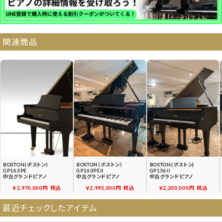
納品・サービス・消音取付可能エリア
関連商品
よくある質問
送料について
契約後の流れ
保証サービス
中古ピアノ買戻しサービ
中古ピアノの状態につい
ス
て
BOSTON(ボストン)
BOSTON（ボストン）
BOSTON(ボストン)
GP163PE
GP163PEII
GP156II
中古グランドピアノ
中古グランドピアノ
中古グランドピアノ
￥2,970,000円
税込
￥2,992,000円
税込
￥2,200,000円
税込
最近チェックしたアイテム