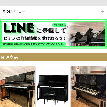
その他メニュー
＋
分割払いシミュレーション
納品・サービス・消音取付可能エリア
関連商品
よくある質問
送料について
契約後の流れ
保証サービス
中古ピアノ買戻しサービ
中古ピアノの状態につい
ス
て