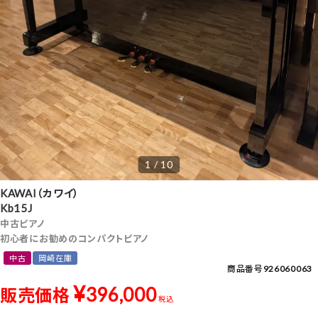
1 / 10
KAWAI（カワイ）
Kb15J
中古ピアノ
初心者にお勧めのコンパクトピアノ
中古
岡崎在庫
商品番号
926060063
¥
396,000
販売価格
税込