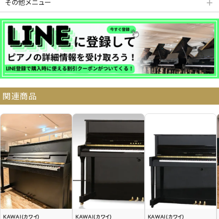
その他メニュー
＋
分割払いシミュレーション
納品・サービス・消音取付可能エリア
関連商品
よくある質問
送料について
契約後の流れ
保証サービス
中古ピアノ買戻しサービ
中古ピアノの状態につい
ス
て
KAWAI(カワイ)
KAWAI(カワイ)
KAWAI(カワイ)