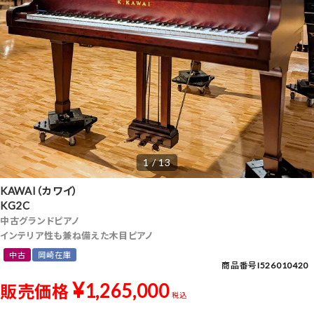
1 / 13
KAWAI（カワイ）
KG2C
中古グランドピアノ
インテリア性も兼ね備えた木目ピアノ
中古
岡崎在庫
商品番号
I526010420
¥
1,265,000
販売価格
税込