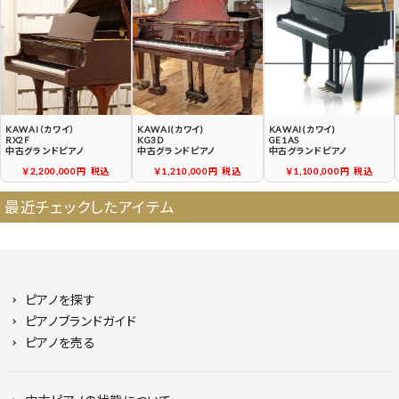
中古ピアノ買戻しサービ
中古ピアノの状態につい
ス
て
KAWAI（カワイ）
KAWAI(カワイ)
KAWAI(カワイ)
RX2F
KG3D
GE1AS
中古グランドピアノ
中古グランドピアノ
中古グランドピアノ
￥2,200,000円
税込
￥1,210,000円
税込
￥1,100,000円
税込
最近チェックしたアイテム
ピアノを探す
ピアノブランドガイド
ピアノを売る