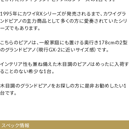
1995年にカワイRXシリーズが発売されるまで、カワイグラ
ンドピアノの主力商品として多くの方に愛奏されていたシリ
ーズでもあります。
こちらのピアノは、一般家庭にも置ける奥行き178cmの2型
のグランドピアノ（現行GX-2に近いサイズ感）です。
インテリア性も兼ね備えた木目調のピアノはめったに入荷す
ることのない希少な1台。
木目調のグランドピアノをお探しの方に是非お勧めしたい1
台です。
【1035181】【国産中古GP】【木目調ピアノ】【カワイ
KG2C】【カワイKG2C】【KAWAI KG2C】【260216】
スペック情報