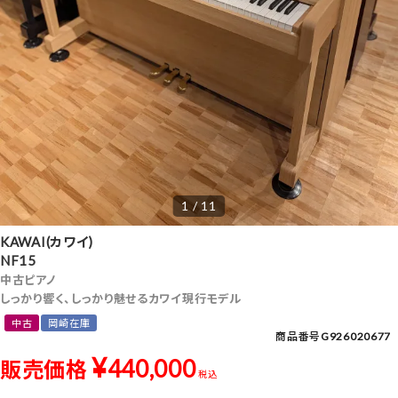
1 / 11
KAWAI(カワイ)
NF15
中古ピアノ
しっかり響く、しっかり魅せるカワイ現行モデル
中古
岡崎在庫
商品番号
G926020677
¥
440,000
販売価格
税込