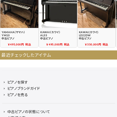
中古ピアノ買戻しサービ
中古ピアノの状態につい
ス
て
YAMAHA（ヤマハ）
KAWAI（カワイ）
KAWAI(カワイ)
YM10
AL33
LD22DW
中古ピアノ
中古ピアノ
中古ピアノ
￥495,000円
税込
￥495,000円
税込
￥550,000円
税込
最近チェックしたアイテム
ピアノを探す
ピアノブランドガイド
ピアノを売る
中古ピアノの状態について