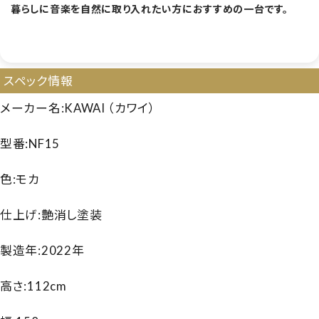
暮らしに音楽を自然に取り入れたい方におすすめの一台です。
【180811】【国産中古UP】【高年式ピアノ】【カワイ NF15】【カワイNF15】【KAWAI NF15】
【260524】【50万円以下ピアノ】
スペック情報
メーカー名:KAWAI （カワイ）
型番:NF15
色:モカ
仕上げ:艶消し塗装
製造年:2022年
高さ:112cm