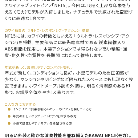
カワイアップライトピアノ「NF15」。 今回は、明るく上品な印象を与
える
〈モカ〉モデル
が入荷しました。 ナチュラルで洗練された空間づ
くりに最適な1台です。
カワイ独自の「ウルトラ・レスポンシブ・アクション」搭載
NF15には、カワイの特徴ともいえる 「ウルトラ・レスポンシブ・アク
ション」を搭載。 主要部品には最先端素材である
炭素繊維入り
ABS樹脂
を採用し、 木製アクションでは得られない高い精度・強
度・耐久性・均質性を 長期間にわたって維持します。
年式が新しく、設置しやすいコンパクトモデル
年式が新しく、コンディションも良好。 小型モデルのため圧迫感が
少なく、 マンションやリビングなど限られたスペースにも無理なく設
置できます。 ホワイトメープル調の外装は、 明るく清潔感のある印
象で、お部屋全体をやさしく彩ります。
こんな方におすすめ
●
インテリアに馴染む明るいカラーのピアノを探している方
●
年式の新しいアップライトピアノをお求めの方
●
小型で設置しやすいモデルを希望される方
明るい外装と確かな演奏性能を兼ね備えたKAWAI NF15〈モカ〉。