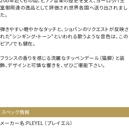
200年近くもの間、ピアノ音楽の歴史を支え、ヨーロッパ王
室御用達の逸品として評価され世界各国へ送り出されまし
た。
弾きやすい軽やかなタッチと、ショパンのリクエストが反映さ
れた“シンギング・トーン”といわれる歌うような音色は、この
ピアノでも健在。
フランスの香りを感じる流麗なチッペンデール（猫脚）と装
飾、デザインと可憐な響きを、ぜひご堪能下さい。
【258330】【輸入中古UP】【輸入プレミアムピアノ】【木目ピ
アノ】【輸入ピアノ】【プレイエル P115CP】【プレイエル
P115CP】【PLEYEL P115CP】【プレミアムピアノ】【プレミ
アムUP】【230131】
スペック情報
メーカー名:PLEYEL （プレイエル）