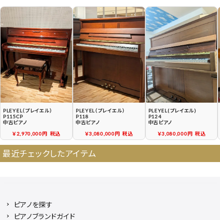
契約後の流れ
保証サービス
中古ピアノ買戻しサービ
中古ピアノの状態につい
ス
て
PLEYEL（プレイエル）
PLEYEL（プレイエル）
PLEYEL(プレイエル)
P115CP
P118
P124
中古ピアノ
中古ピアノ
中古ピアノ
￥2,970,000円
税込
￥3,080,000円
税込
￥3,080,000円
税込
最近チェックしたアイテム
ピアノを探す
ピアノブランドガイド