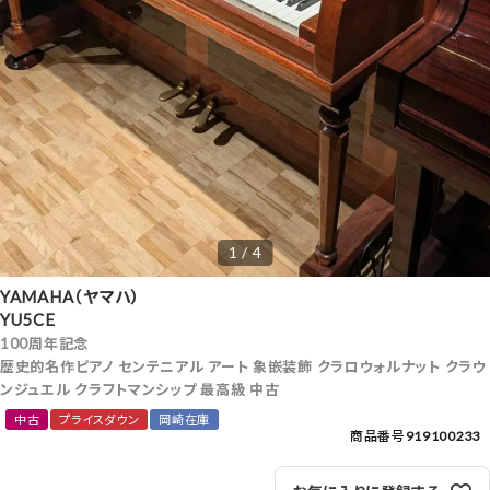
1 / 4
YAMAHA（ヤマハ）
YU5CE
100周年記念
歴史的名作ピアノ センテニアル アート 象嵌装飾 クラロウォルナット クラウ
ンジュエル クラフトマンシップ 最高級 中古
中古
プライスダウン
岡崎在庫
商品番号
919100233