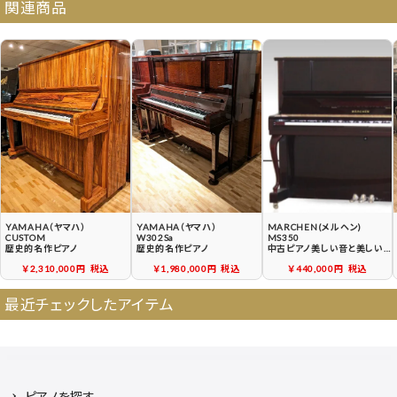
関連商品
よくある質問
送料について
契約後の流れ
保証サービス
中古ピアノ買戻しサービ
中古ピアノの状態につい
ス
て
YAMAHA（ヤマハ）
YAMAHA（ヤマハ）
MARCHEN(メルヘン)
CUSTOM
W302Sa
MS350
歴史的名作ピアノ
歴史的名作ピアノ
中古ピアノ美しい音と美しい
空間を演出
￥2,310,000円
税込
￥1,980,000円
税込
￥440,000円
税込
最近チェックしたアイテム
ピアノを探す