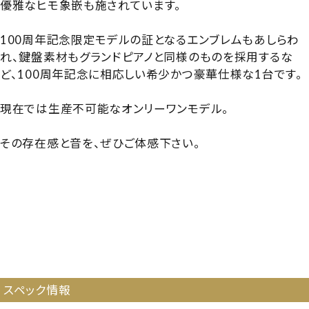
優雅なヒモ象嵌も施されています。
100周年記念限定モデルの証となるエンブレムもあしらわ
れ、鍵盤素材もグランドピアノと同様のものを採用するな
ど、100周年記念に相応しい希少かつ豪華仕様な1台です。
現在では生産不可能なオンリーワンモデル。
その存在感と音を、ぜひご体感下さい。
【交通費負担対象】【5884221】【国産中古UP】【国産プレミ
アム】【木目調ピアノ】【木目・ホワイト・クリスタル・消音】【消
音・自動演奏ピアノ】【レア・ヴィンテージ】【国産ハイグレー
ド】【ヤマハ YU5CE】【ヤマハYU5CE】【YAMAHA
YU5CE】【プレミアムピアノ】【コレクション・限定名作】
【silent_autopiano】
スペック情報