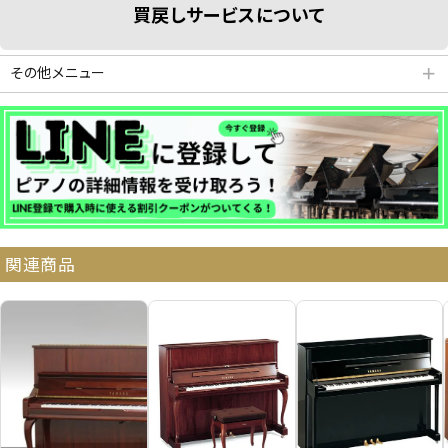
買戻しサービスについて
その他メニュー
＋
分割払いシミュレーション
納品・サービス・消音取付可能エリア
関連商品
よくある質問
送料について
契約後の流れ
保証サービス
中古ピアノ買戻しサービ
中古ピアノの状態につい
ス
て