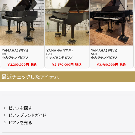
契約後の流れ
保証サービス
中古ピアノ買戻しサービ
中古ピアノの状態につい
ス
て
YAMAHA(ヤマハ)
YAMAHA(ヤマハ)
YAMAHA(ヤマハ)
C3
C6X
S4B
中古グランドピアノ
中古グランドピアノ
中古グランドピアノ
￥2,200,000円
税込
￥2,970,000円
税込
￥3,960,000円
税込
最近チェックしたアイテム
ピアノを探す
ピアノブランドガイド
ピアノを売る