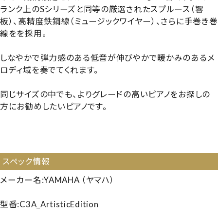
ランク上のSシリーズと同等の厳選されたスプルース（響
板）、高精度鉄鋼線（ミュージックワイヤー）、さらに手巻き巻
線をを採用。
しなやかで弾力感のある低音が伸びやかで暖かみのあるメ
ロディ域を奏でてくれます。
同じサイズの中でも、よりグレードの高いピアノをお探しの
方にお勧めしたいピアノです。
【6201171】【国産中古GP】【ヤマハ C3A】【ヤマハC3A】
【YAMAHA C3A】【260626】
スペック情報
メーカー名:YAMAHA （ヤマハ）
型番:C3A_ArtisticEdition