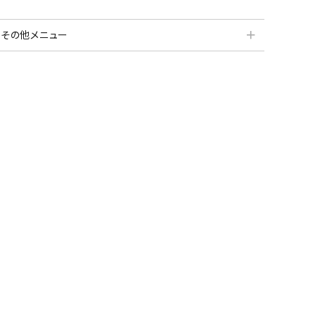
＋
その他メニュー
分割払いシミュレーション
納品・サービス・消音取付可能エリア
よくある質問
送料について
契約後の流れ
保証サービス