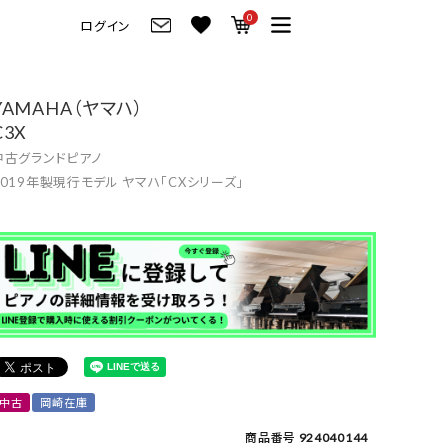
0
ログイン
グ
ご来店・試弾予約
YAMAHA（ヤマハ）
C3X
フレビュー
ご来店・ご試弾予約
中古グランドピアノ
のブランド紹介
ショールーム案内
2019年製現行モデル ヤマハ「CXシリーズ」
の選び方
会社情報
お役立ち情報
会社概要
トーク
採用情報
アノ価格一覧
岡崎トップページ
製品番号一覧
東京トップページ
中古
岡崎在庫
ピアノ買取ページ
商品番号
924040144