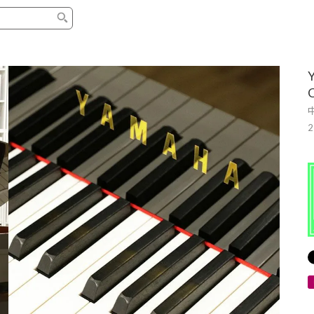
タイプ
ブランド
ブロ
中古グランドピアノ
YAMAHA
スタッ
中古アップライトピアノ
KAWAI
ピアノ
輸入ピアノ
STEINWAY&SONS
ピアノ
ホワイトピアノ
BOSENDORFER
ピアノ
名作・コレクション
C.BECHSTEIN
ピアノ
新品ピアノ
BOSTON
新品ピ
コンサートグランドピアノ
DIAPASON
ピアノ
もっとみる