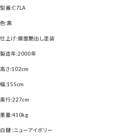
型番:C7LA
色:黒
仕上げ:鏡面艶出し塗装
製造年:2000年
高さ:102cm
幅:155cm
奥行:227cm
重量:410kg
白鍵 :ニューアイボリー