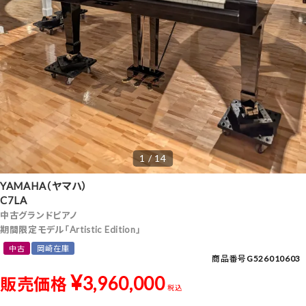
1 / 14
YAMAHA（ヤマハ）
C7LA
中古グランドピアノ
期間限定モデル「Artistic Edition」
中古
岡崎在庫
商品番号
G526010603
¥
3,960,000
販売価格
税込