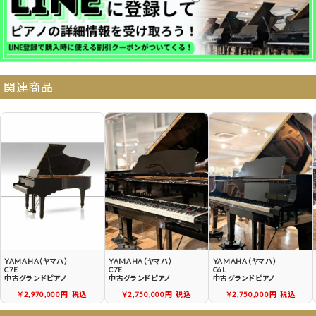
納品・サービス・消音取付可能エリア
関連商品
よくある質問
送料について
契約後の流れ
保証サービス
中古ピアノ買戻しサービ
中古ピアノの状態につい
ス
て
YAMAHA（ヤマハ）
YAMAHA（ヤマハ）
YAMAHA（ヤマハ）
C7E
C7E
C6L
中古グランドピアノ
中古グランドピアノ
中古グランドピアノ
￥2,970,000円
税込
￥2,750,000円
税込
￥2,750,000円
税込