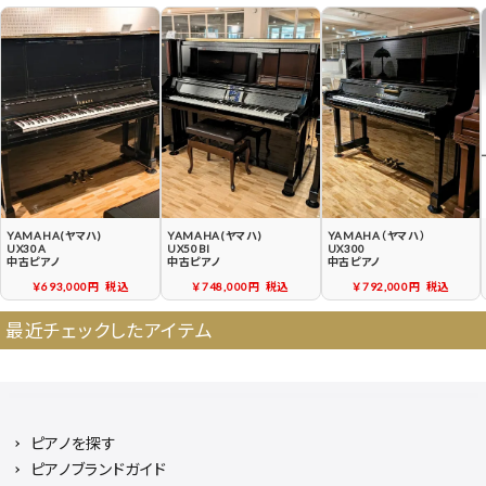
契約後の流れ
保証サービス
中古ピアノ買戻しサービ
中古ピアノの状態につい
ス
て
YAMAHA(ヤマハ)
YAMAHA(ヤマハ)
YAMAHA（ヤマハ）
UX30A
UX50Bl
UX300
中古ピアノ
中古ピアノ
中古ピアノ
￥693,000円
税込
￥748,000円
税込
￥792,000円
税込
最近チェックしたアイテム
ピアノを探す
ピアノブランドガイド