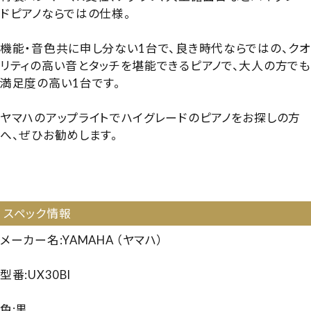
ドピアノならではの仕様。
機能・音色共に申し分ない1台で、良き時代ならではの、クオ
リティの高い音とタッチを堪能できるピアノで、大人の方でも
満足度の高い1台です。
ヤマハのアップライトでハイグレードのピアノをお探しの方
へ、ぜひお勧めします。
【4692589】【国産中古UP】【ヤマハ UX30】【ヤマハ
UX30】【YAMAHA UX30】【260515】
スペック情報
メーカー名:YAMAHA （ヤマハ）
型番:UX30Bl
色:黒