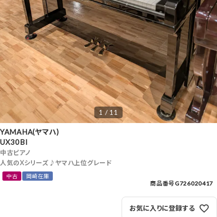
1 / 11
YAMAHA(ヤマハ)
UX30Bl
中古ピアノ
人気のXシリーズ♪ヤマハ上位グレード
中古
岡崎在庫
商品番号
G726020417
お気に入りに登録する