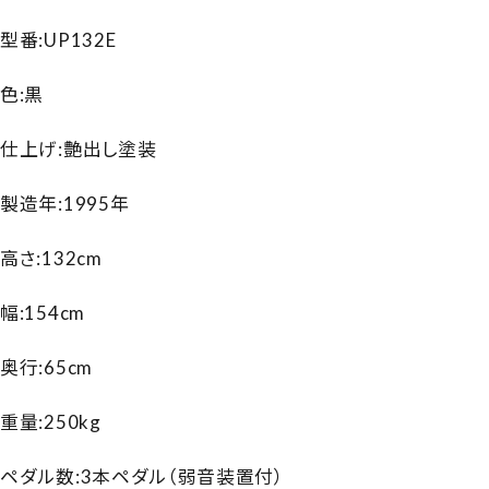
型番:UP132E
色:黒
仕上げ:艶出し塗装
製造年:1995年
高さ:132cm
幅:154cm
奥行:65cm
重量:250kg
ペダル数:3本ペダル（弱音装置付）