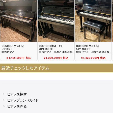
契約後の流れ
保証サービス
中古ピアノ買戻しサービ
中古ピアノの状態につい
ス
て
BOSTON(ボストン)
BOSTON（ボストン）
BOSTON（ボストン）
UP132II
UP118EPE
UP118EPE
中古ピアノ
中古ピアノ 小型とは思えな
中古ピアノ 小型とは思えな
い、のびやかな音色、豊かな音
い、のびやかな音色、豊かな音
￥1,485,000円
税込
￥1,320,000円
税込
￥1,320,000円
税込
量
量
最近チェックしたアイテム
ピアノを探す
ピアノブランドガイド
ピアノを売る