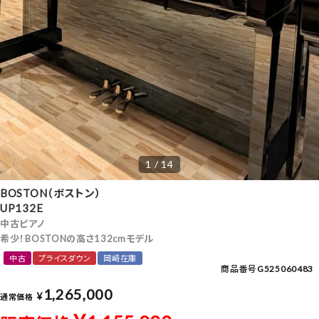
1 / 14
BOSTON（ボストン）
UP132E
中古ピアノ
希少！BOSTONの高さ132cmモデル
中古
プライスダウン
岡崎在庫
商品番号
G525060483
1,265,000
¥
通常価格