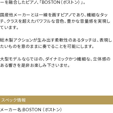
ーを融合したピアノ、「BOSTON（ボストン）」。
国産他メーカーとは一線を画すピアノであり、繊細なタッ
チ、クラスを超えたパワフルな音色、豊かな音量感を実現し
ています。
総木製アクションが生み出す柔軟性のあるタッチは、表現し
たいものを意のままに奏でることを可能にします。
大型モデルならではの、ダイナミックかつ繊細な、立体感の
ある響きを是非お楽しみ下さいませ。
【112229】【国産中古UP】【国産ハイグレード】【ボストン
UP132E】【ボストンUP132E】【BOSTON UP132E】
【251228】
スペック情報
メーカー名:BOSTON （ボストン）