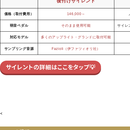
後付けサイレント
価格（取付費用）
146,000～
弱音ペダル
そのまま使用可能
サイレ
対応モデル
多くのアップライト・グランドに取付可能
サンプリング音源
Fazioli（伊ファツィオリ社）
サイレントの詳細はここをタップ💡
<
【146002】【国産中古GP】【ボストン GP178II】【ボスト
ンGP178II】【BOSTON GP178II】【250928】