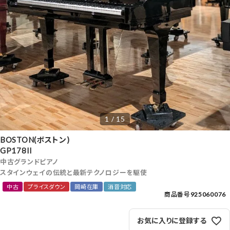
1 / 15
BOSTON(ボストン)
GP178II
中古グランドピアノ
スタインウェイの伝統と最新テクノロジーを駆使
中古
プライスダウン
岡崎在庫
消音対応
商品番号
925060076
お気に入りに登録する