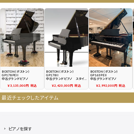
よくある質問
送料について
契約後の流れ
保証サービス
中古ピアノ買戻しサービ
中古ピアノの状態につい
ス
て
BOSTON（ボストン）
BOSTON（ボストン）
BOSTON（ボストン）
GP178PEII
GP178II
GP163PEII
中古グランドピアノ
中古グランドピアノ スタイン
中古グランドピアノ
ウェイの伝統と最新テクノロジ
￥3,135,000円
税込
￥2,420,000円
税込
￥2,992,000円
税込
ーを駆使
最近チェックしたアイテム
ピアノを探す