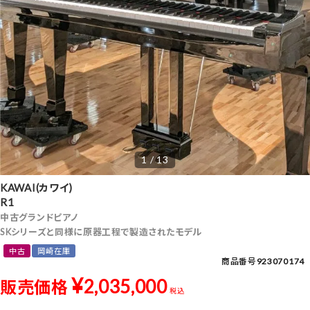
1 / 13
KAWAI(カワイ)
R1
中古グランドピアノ
SKシリーズと同様に原器工程で製造されたモデル
中古
岡崎在庫
商品番号
923070174
¥
2,035,000
販売価格
税込