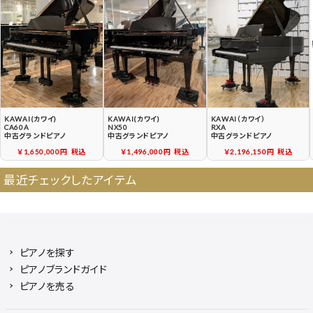
契約後の流れ
保証サービス
中古ピアノ買戻しサービ
中古ピアノの状態につい
ス
て
KAWAI(カワイ)
KAWAI(カワイ)
KAWAI（カワイ）
CA60A
NX50
RXA
中古グランドピアノ
中古グランドピアノ
中古グランドピアノ
￥1,650,000円
税込
￥1,496,000円
税込
￥2,196,150円
税込
最近チェックしたアイテム
ピアノを探す
ピアノブランドガイド
ピアノを売る