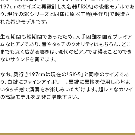
197cmのサイズに再設計した名器「RXA」の後継モデルで
り、現行のSKシリーズと同様に原器工程(手作り)で製造さ
れた希少モデルです。
生産期間も短期間であったため、入手困難な国産プレミア
ムなピアノであり、音やタッチのクオリティはもちろん、どこ
までも深く広がる響きは、現代のピアノでは得ることのでき
ないサウンドを奏でます。
なお、奥行き197cmは現在の「SK-5」と同様のサイズであ
り、白鍵にファインアイボリー、黒鍵に黒檀を使用し心地よ
いタッチ感で演奏をお楽しみいただけます。超レアなカワイ
の高級モデルを是非ご堪能下さい。
【1927128】【国産中古GP】【国産プレミアム】【国産ハイグ
レード】【カワイ R1】【カワイR1】【KAWAI R1】
【251025】【YK名器コレクション】