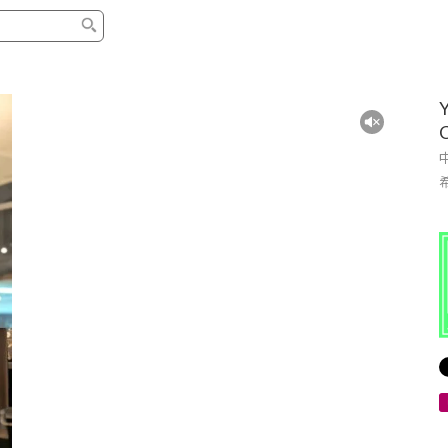
タイプ
ブランド
ブロ
中古グランドピアノ
YAMAHA
スタッ
中古アップライトピアノ
KAWAI
ピアノ
輸入ピアノ
STEINWAY&SONS
ピアノ
ホワイトピアノ
BOSENDORFER
ピアノ
名作・コレクション
C.BECHSTEIN
ピアノ
新品ピアノ
BOSTON
新品ピ
コンサートグランドピアノ
DIAPASON
ピアノ
もっとみる