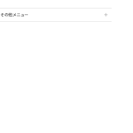
＋
その他メニュー
分割払いシミュレーション
納品・サービス・消音取付可能エリア
よくある質問
送料について
契約後の流れ
保証サービス