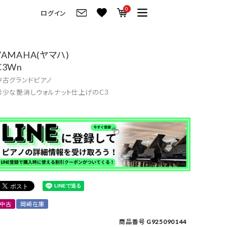
0
ログイン
グ
ご来店・試弾予約
YAMAHA(ヤマハ)
C3Wn
フレビュー
ご来店・ご試弾予約
中古グランドピアノ
のブランド紹介
ショールーム案内
希少な艶消しウォルナット仕上げのC3
の選び方
会社情報
お役立ち情報
会社概要
トーク
採用情報
アノ価格一覧
岡崎トップページ
製品番号一覧
東京トップページ
中古
岡崎在庫
ピアノ買取ページ
商品番号
G925090144