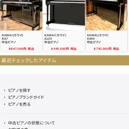
中古ピアノ買戻しサービ
中古ピアノの状態につい
ス
て
KAWAI(カワイ)
KAWAI（カワイ）
KAWAI(カワイ)
RA7
AL33
K400
中古ピアノ
中古ピアノ
中古ピアノ
￥847,000円
税込
￥495,000円
税込
￥792,000円
税込
最近チェックしたアイテム
ピアノを探す
ピアノブランドガイド
ピアノを売る
中古ピアノの状態について