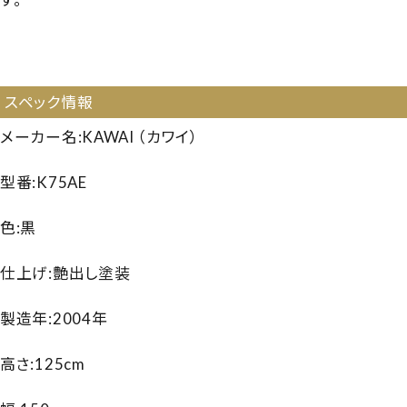
【2506741】【国産中古UP】【国産ハイグレード】【カワイ
K75AE】【カワイK75AE】【KAWAI K75AE】【260530】
スペック情報
メーカー名:KAWAI （カワイ）
型番:K75AE
色:黒
仕上げ:艶出し塗装
製造年:2004年
高さ:125cm