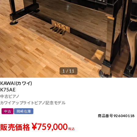
1 / 11
KAWAI(カワイ)
K75AE
中古ピアノ
カワイアップライトピアノ記念モデル
中古
岡崎在庫
商品番号
926040118
¥
759,000
販売価格
税込