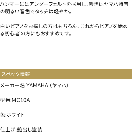
ハンマーにはアンダーフェルトを採用し、響きはヤマハ特有
の明るい音色でタッチは軽やか。
白いピアノをお探しの方はもちろん、これからピアノを始め
る初心者の方にもおすすめです。
【5198682】【国産中古UP】【白いピアノ】【ホワイトピアノ】
【ヤマハ MC10A】【ヤマハMC10A】【YAMAHA
MC10A】【240711】
スペック情報
メーカー名:YAMAHA （ヤマハ）
型番:MC10A
色:ホワイト
仕上げ:艶出し塗装