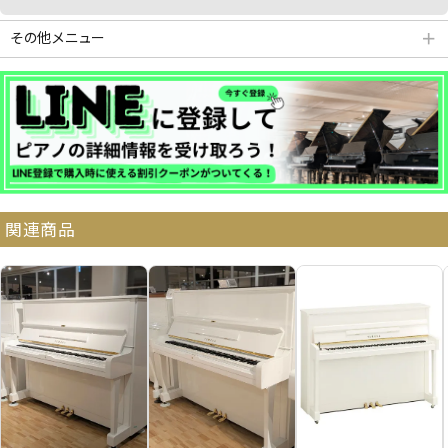
その他メニュー
＋
分割払いシミュレーション
納品・サービス・消音取付可能エリア
関連商品
よくある質問
送料について
契約後の流れ
保証サービス
中古ピアノ買戻しサービ
中古ピアノの状態につい
ス
て