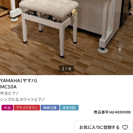
1 / 6
YAMAHA（ヤマハ）
MC10A
中古ピアノ
シンプルなホワイトピアノ
中古
プライスダウン
岡崎在庫
消音対応
商品番号
I624030038
お気に入りに登録する