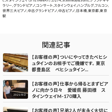
c.スタインウェイ（STEINWAY）
,
D274
,
Steinway&Sons
,
グランドギャ
ラリー
,
グランドピアノ
,
コンサート
,
スタインウェイ
,
ハンブルグ
,
フルコン
,
世界三大ピアノ
,
中古グランドピアノ
,
中古ピアノ
,
日本橋
,
東京都
,
東京
駅
関連記事
【お客様の声】ついにやってきたベヒシ
ュタインのお相手でご機嫌です。 東京
2018/9/16
都豊島区 ベヒシュタイン…
【お客様の声】仕事から帰るとまずピア
ノに向かう日々 愛媛県 藤田様 ス
2021/8/2
タインウェイM-170購入
【お客様の声】兄弟2人が末永く大切に