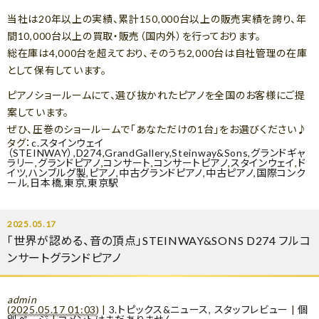
当社は20年以上の実績、累計150,000台以上の販売実績を誇り、年
間10,000台以上の買取・販売（国内外）を行っております。
総在庫は4,000台を超えており、そのうち2,000台は自社管理の在庫
として保有しています。
ピアノショールームにて、選び抜かれたピアノを全国のお客様にご提
案しています。
ぜひ、圧巻のショールームで「あなただけの1台」をお選びください♪
タグ：
c.スタインウェイ
（STEINWAY）
,
D274
,
GrandGallery
,
Steinway&Sons
,
グランドギャ
ラリー
,
グランドピアノ
,
コンサート
,
コンサートピアノ
,
スタインウェイ
,
ド
イツ
,
ハンブルグ製
,
ピアノ
,
中古グランドピアノ
,
中古ピアノ
,
国際コンク
ール
,
日本橋
,
東京
,
東京駅
2025.05.17
「世界が認める、音の頂点」STEINWAY&SONS D274 フルコ
ンサートグランドピアノ
admin
(
2025.05.17 01:03
)
|
3.トピックス&ニュース
,
スタッフレビュー
|
個