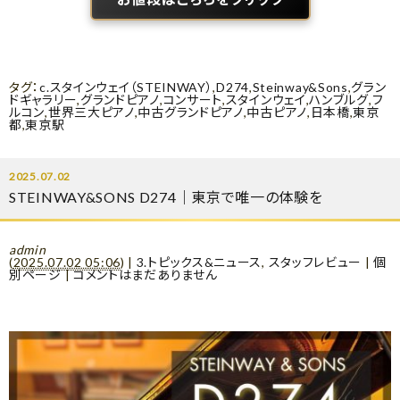
タグ：
c.スタインウェイ（STEINWAY）
,
D274
,
Steinway&Sons
,
グラン
ドギャラリー
,
グランドピアノ
,
コンサート
,
スタインウェイ
,
ハンブルグ
,
フ
ルコン
,
世界三大ピアノ
,
中古グランドピアノ
,
中古ピアノ
,
日本橋
,
東京
都
,
東京駅
2025.07.02
STEINWAY&SONS D274｜東京で唯一の体験を
admin
(
2025.07.02 05:06
)
|
3.トピックス&ニュース
,
スタッフレビュー
|
個
別ページ
|
コメントはまだありません