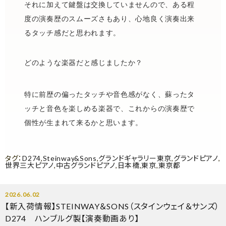
それに加えて鍵盤は交換していませんので、ある程
度の演奏歴のスムーズさもあり、心地良く演奏出来
るタッチ感だと思われます。
どのような楽器だと感じましたか？
特に前歴の偏ったタッチや音色感がなく、蘇ったタ
ッチと音色を楽しめる楽器で、これからの演奏歴で
個性が生まれて来るかと思います。
タグ：
D274
,
Steinway&Sons
,
グランドギャラリー東京
,
グランドピアノ
,
世界三大ピアノ
,
中古グランドピアノ
,
日本橋
,
東京
,
東京都
2026.06.02
【新入荷情報】STEINWAY＆SONS（スタインウェイ＆サンズ）
D274 ハンブルグ製【演奏動画あり】