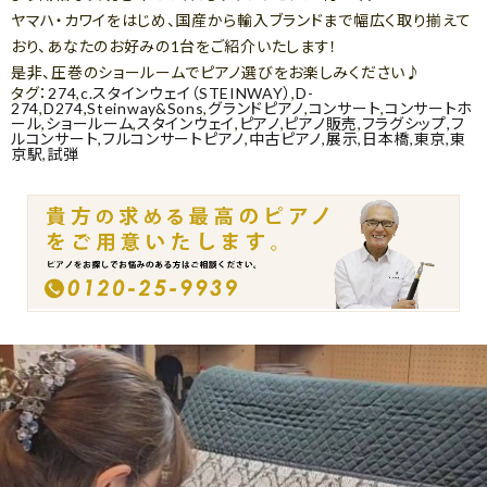
ヤマハ・カワイをはじめ、国産から輸入ブランドまで幅広く取り揃えて
おり、あなたのお好みの1台をご紹介いたします！
是非、圧巻のショールームでピアノ選びをお楽しみください♪
タグ：
274
,
c.スタインウェイ（STEINWAY）
,
D-
274
,
D274
,
Steinway&Sons
,
グランドピアノ
,
コンサート
,
コンサートホ
ール
,
ショールーム
,
スタインウェイ
,
ピアノ
,
ピアノ販売
,
フラグシップ
,
フ
ルコンサート
,
フルコンサートピアノ
,
中古ピアノ
,
展示
,
日本橋
,
東京
,
東
京駅
,
試弾