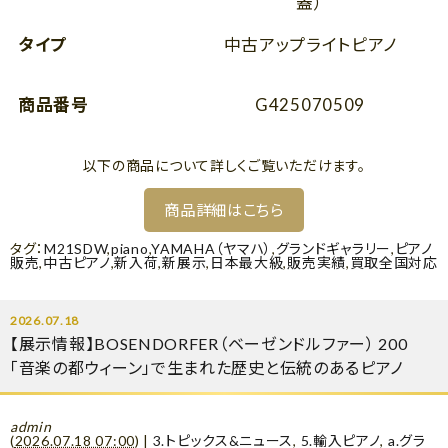
蓋）
タイプ
中古アップライトピアノ
商品番号
G425070509
以下の商品について詳しくご覧いただけます。
商品詳細はこちら
タグ：
M21SDW
,
piano
,
YAMAHA（ヤマハ）
,
グランドギャラリー
,
ピアノ
販売
,
中古ピアノ
,
新入荷
,
新展示
,
日本最大級
,
販売実績
,
買取全国対応
2026.07.18
【展示情報】BOSENDORFER（ベーゼンドルファー） 200
「音楽の都ウィーン」で生まれた歴史と伝統のあるピアノ
admin
(
2026.07.18 07:00
)
|
3.トピックス&ニュース
,
5.輸入ピアノ
,
a.グラ