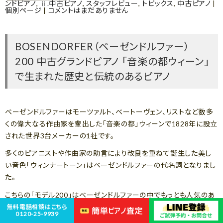
ンドピアノ
,
ⅱ.中古ピアノ
,
スタッフレビュー
,
トピックス
,
中古ピアノ
|
個別ページ
|
コメントはまだありません
BOSENDORFER（ベーゼンドルファー）
200 中古グランドピアノ 「音楽の都ウィーン」
で生まれた歴史と伝統のあるピアノ
ベーゼンドルファーはモーツァルト、ベートーヴェン、リストなど数多
くの偉大なる作曲家を輩出した「音楽の都」ウィーンで1828年に設立
された世界3台メーカーの1社です。
多くのピアニストや作曲家の助言により改良を重ねて誕生した美し
い音色「ウィンナートーン」はベーゼンドルファーの代名詞となりまし
た。
こちらの「モデル200」はベーゼンドルファーの中でもっとも人気のあ
るモデルで、歌うような「サスティニングトーン」はベーゼンドルファー
無料電話相談はこちら
0120-25-9939
ならでは。