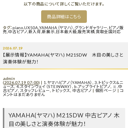
以下の商品について詳しくご覧いただけます。
商品詳細はこちら
タグ：
piano
,
UX50A
,
YAMAHA（ヤマハ）
,
グランドギャラリー
,
ピアノ販
売
,
中古ピアノ
,
新入荷
,
新展示
,
日本最大級
,
販売実績
,
買取全国対応
2026.07.19
【展示情報】YAMAHA(ヤマハ) M21SDW 木目の美しさと
演奏体験が魅力！
admin
(
2026.07.19 07:00
)
|
1.ヤマハピアノ（YAMAHA）
,
3.トピックス&ニ
ュース
,
4.スタインウェイ（STEINWAY）
,
b.アップライトピアノ
,
ⅱ.中
古ピアノ
,
スタッフレビュー
,
トピックス
,
中古ピアノ
|
個別ページ
|
コ
メントはまだありません
YAMAHA(ヤマハ) M21SDW 中古ピアノ 木
目の美しさと演奏体験が魅力！