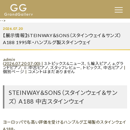
-->
2026.07.20
【展示情報】STEINWAY＆SONS（スタインウェイ＆サンズ）
A188 1995年・ハンブルグ製スタインウェイ
admin
(
2026.07.20 07:00
)
|
3.トピックス&ニュース
,
5.輸入ピアノ
,
a.グラ
ンドピアノ
,
ⅱ.中古ピアノ
,
スタッフレビュー
,
トピックス
,
中古ピアノ
|
個別ページ
|
コメントはまだありません
STEINWAY＆SONS（スタインウェイ＆サン
ズ） A188 中古スタインウェイ
ヨーロッパでも高い評価を受けるハンブルグ工場製のスタインウェイ
A188。