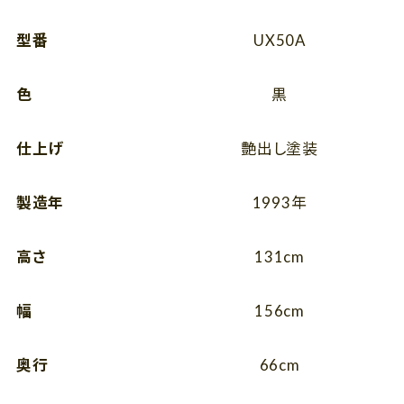
型番
UX50A
色
黒
仕上げ
艶出し塗装
製造年
1993年
高さ
131cm
幅
156cm
奥行
66cm