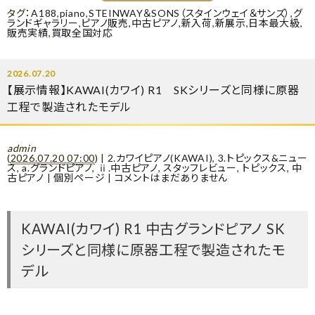
タグ：
A188
,
piano
,
STEINWAY＆SONS（スタインウェイ＆サンズ）
,
グ
ランドギャラリー
,
ピアノ販売
,
中古ピアノ
,
新入荷
,
新展示
,
日本最大級
,
販売実績
,
買取全国対応
2026.07.20
【展示情報】KAWAI(カワイ) R1 SKシリーズと同様に原器
工程で製造されたモデル
admin
(
2026.07.20 07:00
)
|
2.カワイピアノ(KAWAI)
,
3.トピックス&ニュー
ス
,
a.グランドピアノ
,
ⅱ.中古ピアノ
,
スタッフレビュー
,
トピックス
,
中
古ピアノ
|
個別ページ
|
コメントはまだありません
KAWAI(カワイ) R1 中古グランドピアノ SK
シリーズと同様に原器工程で製造されたモ
デル