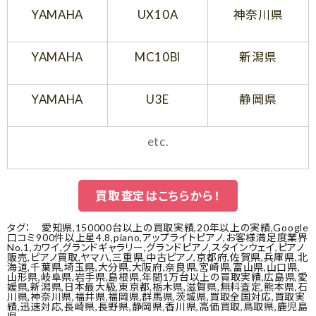
YAMAHA
UX10A
神奈川県
YAMAHA
MC10Bl
新潟県
YAMAHA
U3E
静岡県
etc.
買取査定はこちらから！
タグ：
愛知県
,
150000台以上の買取実績
,
20年以上の実績
,
Google
口コミ900件以上星4.8
,
piano
,
アップライトピアノ
,
お客様満足度業界
No.1
,
カワイ
,
グランドギャラリー
,
グランドピアノ
,
スタインウェイ
,
ピアノ
販売
,
ピアノ買取
,
ヤマハ
,
三重県
,
中古ピアノ
,
京都府
,
佐賀県
,
兵庫県
,
北
海道
,
千葉県
,
埼玉県
,
大分県
,
大阪府
,
奈良県
,
宮崎県
,
富山県
,
山口県
,
山形県
,
岐阜県
,
岩手県
,
島根県
,
年間1万台以上の買取実績
,
広島県
,
愛
媛県
,
新潟県
,
日本最大級
,
東京都
,
栃木県
,
滋賀県
,
無料査定
,
熊本県
,
石
川県
,
神奈川県
,
福井県
,
福岡県
,
群馬県
,
茨城県
,
買取全国対応
,
買取実
績
,
迅速対応
,
長崎県
,
長野県
,
静岡県
,
香川県
,
高価買取
,
鳥取県
,
鹿児島