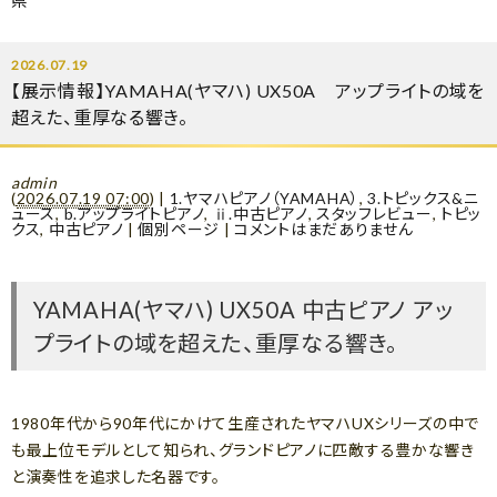
県
2026.07.19
【展示情報】YAMAHA(ヤマハ) UX50A アップライトの域を
超えた、重厚なる響き。
admin
(
2026.07.19 07:00
)
|
1.ヤマハピアノ（YAMAHA）
,
3.トピックス&ニ
ュース
,
b.アップライトピアノ
,
ⅱ.中古ピアノ
,
スタッフレビュー
,
トピッ
クス
,
中古ピアノ
|
個別ページ
|
コメントはまだありません
YAMAHA(ヤマハ) UX50A 中古ピアノ アッ
プライトの域を超えた、重厚なる響き。
1980年代から90年代にかけて生産されたヤマハUXシリーズの中で
も最上位モデルとして知られ、グランドピアノに匹敵する豊かな響き
と演奏性を追求した名器です。