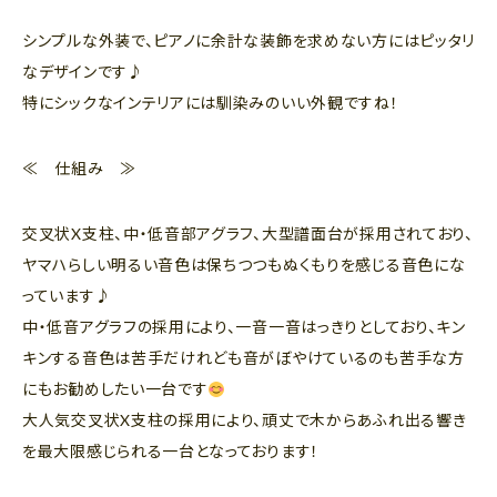
シンプルな外装で、ピアノに余計な装飾を求めない方にはピッタリ
なデザインです♪
特にシックなインテリアには馴染みのいい外観ですね！
≪ 仕組み ≫
交叉状X支柱、中・低音部アグラフ、大型譜面台が採用されており、
ヤマハらしい明るい音色は保ちつつもぬくもりを感じる音色にな
っています♪
中・低音アグラフの採用により、一音一音はっきりとしており、キン
キンする音色は苦手だけれども音がぼやけているのも苦手な方
にもお勧めしたい一台です
大人気交叉状X支柱の採用により、頑丈で木からあふれ出る響き
を最大限感じられる一台となっております！