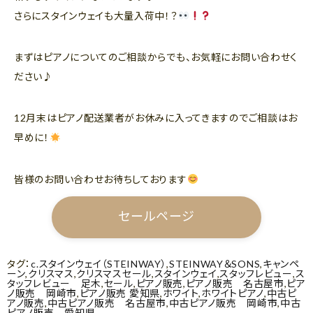
さらにスタインウェイも大量入荷中！？
まずはピアノについてのご相談からでも、お気軽にお問い合わせく
ださい♪
12月末はピアノ配送業者がお休みに入ってきますのでご相談はお
早めに！
皆様のお問い合わせお待ちしております
セールページ
タグ：
c.スタインウェイ（STEINWAY）
,
STEINWAY＆SONS
,
キャンペ
ーン
,
クリスマス
,
クリスマスセール
,
スタインウェイ
,
スタッフレビュー
,
ス
タッフレビュー 足木
,
セール
,
ピアノ販売
,
ピアノ販売 名古屋市
,
ピア
ノ販売 岡崎市
,
ピアノ販売 愛知県
,
ホワイト
,
ホワイトピアノ
,
中古ピ
アノ販売
,
中古ピアノ販売 名古屋市
,
中古ピアノ販売 岡崎市
,
中古
ピアノ販売 愛知県