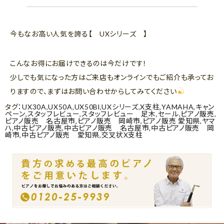
今もなお高い人気を誇る【 UXシリーズ 】
こんなお得にお届けできるのは今だけです！
少しでも気になった方はご来店もオンラインでもご紹介も承ってお
りますので、まずはお問い合わせからしてみてください
タグ：
UX30A
,
UX50A
,
UX50Bl
,
UXシリーズ
,
X支柱
,
YAMAHA
,
キャン
ペーン
,
スタッフレビュー
,
スタッフレビュー 足木
,
セール
,
ピアノ販売
,
ピアノ販売 名古屋市
,
ピアノ販売 岡崎市
,
ピアノ販売 愛知県
,
ヤマ
ハ
,
中古ピアノ販売
,
中古ピアノ販売 名古屋市
,
中古ピアノ販売 岡
崎市
,
中古ピアノ販売 愛知県
,
交叉状X支柱