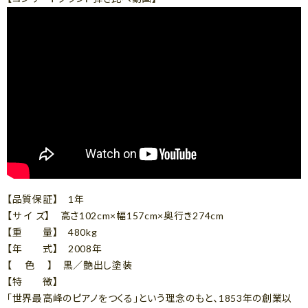
【品質保証】 1年
【サ イ ズ】 高さ102cm×幅157cm×奥行き274cm
【重 量】 480kg
【年 式】 2008年
【 色 】 黒／艶出し塗装
【特 徴】
「世界最高峰のピアノをつくる」という理念のもと、1853年の創業以