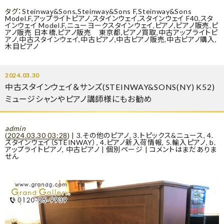
タグ：
Steinway&Sons
,
Steinway&Sons F
,
Steinway&Sons
Model.F
,
アップライトピアノ
,
スタインウェイ
,
スタインウェイ F40
,
スタ
インウェイ Model.F
,
ニューヨークスタインウェイ
,
ピアノ
,
ピアノ販売
,
ピ
アノ販売 日本橋
,
ピアノ販売 東京都
,
ピアノ買取
,
中古アップライトピ
アノ
,
中古スタインウェイ
,
中古ピアノ
,
中古ピアノ販売
,
中古ピアノ購入
,
木目ピアノ
2024.03.30
中古スタインウェイ＆サンズ(STEINWAY&SONS(NY) K52)
ミュージシャンやピアノ講師様にもお勧め
admin
(
2024.03.30 03:28
)
|
3.その他のピアノ
,
3.トピックス&ニュース
,
4.
スタインウェイ（STEINWAY）
,
4.ピアノ新入荷情報
,
5.輸入ピアノ
,
b.
アップライトピアノ
,
中古ピアノ
|
個別ページ
|
コメントはまだありま
せん