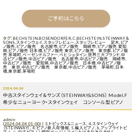
ご予約はこちら
タグ：
BECHSTEIN
,
BOSENDORFER
,
C.BECHSTEIN
,
STEINWAY＆
SONS
,
スタインウェイ
,
スタッフレビュー
,
スタッフレビュー 足木
,
ピア
ノ販売
,
ピアノ販売 名古屋市
,
ピアノ販売 岡崎市
,
ピアノ販売 愛知
県
,
ピアノ販売 日本橋
,
ピアノ販売 東京
,
ピアノ販売 東京都
,
ピアノ販
売 茅場町
,
ベーゼンドルファー
,
ベヒシュタイン
,
世界三大ブランド
,
中
古ピアノ販売
,
中古ピアノ販売 名古屋市
,
中古ピアノ販売 岡崎市
,
中古ピアノ販売 愛知県
,
中古ピアノ販売 日本橋
,
中古ピアノ販
売 東京
,
中古ピアノ販売 東京都
,
中古ピアノ販売 茅場町
,
日本
橋
,
東京都
,
茅場町
2024.04.04
中古スタインウェイ＆サンズ（STEINWAY&SONS） Model.F
希少なニューヨーク・スタインウェイ コンソール型ピアノ
admin
(
2024.04.04 01:00
)
|
3.トピックス&ニュース
,
4.スタインウェイ
（STEINWAY）
,
4.ピアノ新入荷情報
,
5.輸入ピアノ
,
b.アップライトピ
アノ
,
ⅱ.中古ピアノ
|
個別ページ
|
コメントはまだありません