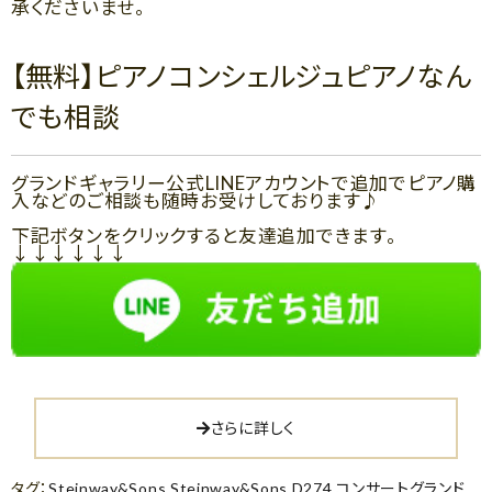
承くださいませ。
【無料】ピアノコンシェルジュピアノなん
でも相談
グランドギャラリー公式LINEアカウントで追加でピアノ購
入などのご相談も随時お受けしております♪
下記ボタンをクリックすると友達追加できます。
↓↓↓↓↓↓
さらに詳しく
タグ：
Steinway&Sons
,
Steinway&Sons D274
,
コンサートグランド
,