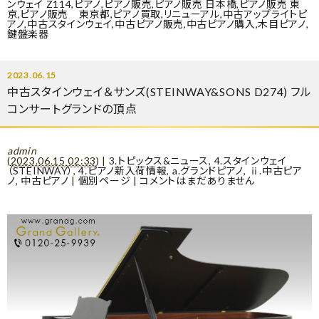
ンウェイ Z114
,
ピアノ
,
ピアノ販売
,
ピアノ販売 日本橋
,
ピアノ販売 東
京
,
ピアノ販売 東京都
,
ピアノ買取
,
リニューアル
,
中古アップライトピ
アノ
,
中古スタインウェイ
,
中古ピアノ販売
,
中古ピアノ購入
,
木目ピアノ
,
鍵盤楽器
2023.06.15
中古スタインウェイ＆サンズ(STEINWAY&SONS D274) フル
コンサートグランドの頂点
admin
(
2023.06.15 02:33
)
|
3.トピックス&ニュース
,
4.スタインウェイ
（STEINWAY）
,
4.ピアノ新入荷情報
,
a.グランドピアノ
,
ⅱ.中古ピア
ノ
,
中古ピアノ
|
個別ページ
|
コメントはまだありません