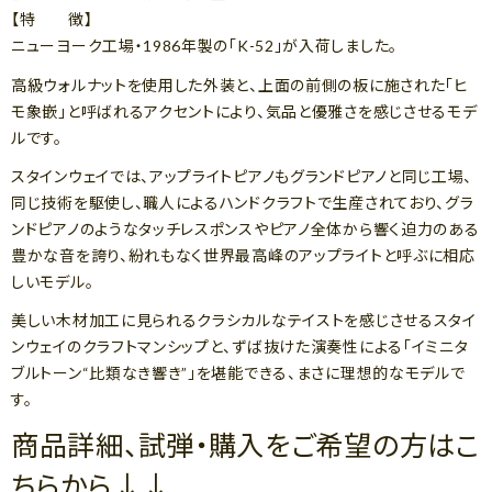
【特 徴】
ニューヨーク工場・1986年製の「K-52」が入荷しました。
高級ウォルナットを使用した外装と、上面の前側の板に施された「ヒ
モ象嵌」と呼ばれるアクセントにより、気品と優雅さを感じさせるモデ
ルです。
スタインウェイでは、アップライトピアノもグランドピアノと同じ工場、
同じ技術を駆使し、職人によるハンドクラフトで生産されており、グラ
ンドピアノのようなタッチレスポンスやピアノ全体から響く迫力のある
豊かな音を誇り、紛れもなく世界最高峰のアップライトと呼ぶに相応
しいモデル。
美しい木材加工に見られるクラシカルなテイストを感じさせるスタイ
ンウェイのクラフトマンシップと、ずば抜けた演奏性による「イミニタ
ブルトーン“比類なき響き”」を堪能できる、まさに理想的なモデルで
す。
商品詳細、試弾・購入をご希望の方はこ
ちらから↓↓