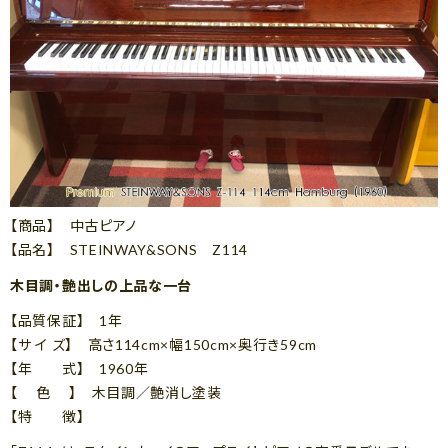
【商品】 中古ピアノ
【品名】 STEINWAY&SONS Z114
木目調・艶出しの上品な一台
【品質保証】 1年
【サ イ ズ】 高さ114cm×幅150cm×奥行き59cm
【年 式】 1960年
【 色 】 木目調／艶消し塗装
【特 徴】