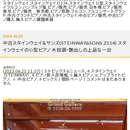
スタインウェイ
,
スタインウェイ D274
,
スタインウェイ D型
,
スタインウェ
イフルコン
,
ハンブルグ製
,
ピアノ販売
,
ピアノ販売 日本橋
,
ピアノ販売
東京
,
ピアノ販売 東京都
,
ピアノ買取
,
フルコン
,
フルコンサートグラン
ド
,
中古グランドピアノ
,
中古スタインウェイ
,
中古ピアノ販売
,
中古ピア
ノ購入
,
輸入ピアノ
,
鍵盤楽器
2023.06.25
中古スタインウェイ＆サンズ(STEINWAY&SONS Z114) スタ
インウェイの小型ピアノ 木目調・艶出しの上品な一台
admin
(
2023.06.25 11:57
)
|
3.トピックス&ニュース
,
4.スタインウェイ
（STEINWAY）
,
4.ピアノ新入荷情報
,
5.輸入ピアノ
,
b.アップライトピ
アノ
,
ⅱ.中古ピアノ
,
トピックス
|
個別ページ
|
コメントはまだありま
せん