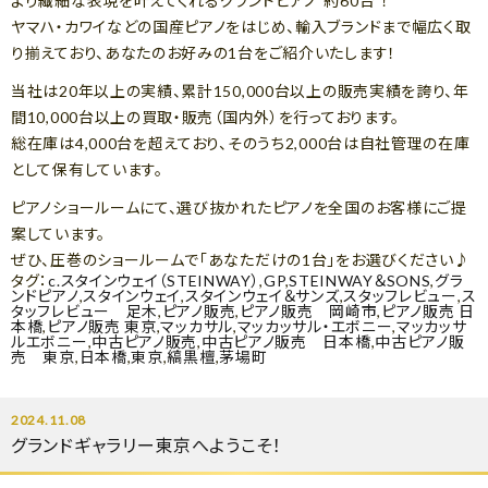
より繊細な表現を叶えてくれるグランドピアノ“約60台”！
ヤマハ・カワイなどの国産ピアノをはじめ、輸入ブランドまで幅広く取
り揃えており、あなたのお好みの1台をご紹介いたします！
当社は20年以上の実績、累計150,000台以上の販売実績を誇り、年
間10,000台以上の買取・販売（国内外）を行っております。
総在庫は4,000台を超えており、そのうち2,000台は自社管理の在庫
として保有しています。
ピアノショールームにて、選び抜かれたピアノを全国のお客様にご提
案しています。
ぜひ、圧巻のショールームで「あなただけの1台」をお選びください♪
タグ：
c.スタインウェイ（STEINWAY）
,
GP
,
STEINWAY＆SONS
,
グラ
ンドピアノ
,
スタインウェイ
,
スタインウェイ＆サンズ
,
スタッフレビュー
,
ス
タッフレビュー 足木
,
ピアノ販売
,
ピアノ販売 岡崎市
,
ピアノ販売 日
本橋
,
ピアノ販売 東京
,
マッカサル
,
マッカッサル・エボニー
,
マッカッサ
ルエボニー
,
中古ピアノ販売
,
中古ピアノ販売 日本橋
,
中古ピアノ販
売 東京
,
日本橋
,
東京
,
縞黒檀
,
茅場町
2024.11.08
グランドギャラリー東京へようこそ！