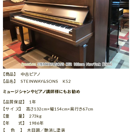
【商品】 中古ピアノ
【品名】 STEINWAY&SONS K52
ミュージシャンやピアノ講師様にもお勧め
【品質保証】 1年
【サ イ ズ】 高さ132cm×幅154cm×奥行き67cm
【重 量】 273kg
【年 式】 1986年
【 色 】 木目調／艶消し塗装