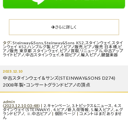
さらに詳しく
タグ：
Steinway&Sons
,
Steinway&Sons K52
,
スタインウェイ
,
スタイ
ンウェイ K52
,
ハンブルグ製
,
ピアノ
,
ピアノ販売
,
ピアノ販売 日本橋
,
ピ
アノ販売 東京都 スタインウェイ
,
ピアノ買取
,
リニューアル
,
中古アップ
ライトピアノ
,
中古スタインウェイ
,
木目ピアノ
,
輸入ピアノ
,
鍵盤楽器
2023.12.10
中古スタインウェイ＆サンズ(STEINWAY&SONS D274)
2008年製・コンサートグランドピアノの頂点
admin
(
2023.12.10 03:48
)
|
2.キャンペーン
,
3.トピックス&ニュース
,
4.ス
タインウェイ（STEINWAY）
,
4.ピアノ新入荷情報
,
5.輸入ピアノ
,
a.グ
ランドピアノ
,
ⅱ.中古ピアノ
|
個別ページ
|
コメントはまだありませ
ん