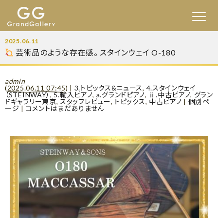
2025.06.11
芸術品のような存在感。 スタインウェイ O-180
admin
(
2025.06.11 07:45
)
|
3.トピックス&ニュース
,
4.スタインウェイ
（STEINWAY）
,
5.輸入ピアノ
,
a.グランドピアノ
,
ⅱ.中古ピアノ
,
グラン
ドギャラリー東京
,
スタッフレビュー
,
トピックス
,
中古ピアノ
|
個別ペ
ージ
|
コメントはまだありません