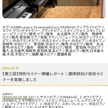
タグ：
KAWAI
,
piano
,
Steinway&Sons
,
YAMAHA
,
アップライトピアノ
,
カワイ
,
グランドギャラリー
,
グランドピアノ
,
スタインウェイ
,
スタッフレビ
ュー
,
ピアノ
,
ピアノ販売
,
ピアノ販売 名古屋市
,
ピアノ販売 岡崎市
,
ピアノ販売 愛知県
,
ピアノ買取
,
ヤマハ
,
リニューアル
,
中古アップライト
ピアノ
,
中古グランドピアノ
,
中古スタインウェイ
,
中古ピアノ
,
中古ピアノ
岡崎市
,
中古ピアノ 愛知県
,
中古ピアノ販売
,
中古ピアノ販売 名古
屋市
,
中古ピアノ販売 岡崎市
,
中古ピアノ販売 愛知県
,
中古ピアノ
購入
,
名古屋市
,
岡崎市
,
愛知県
,
新品ピアノ
,
新品ピアノ販売
,
日本最大
級
,
木目
,
木目ピアノ
,
猫脚
,
輸入ピアノ
,
鍵盤楽器
2026.03.22
【第三回】特別セミナー開催レポート｜調律師向け技術セミ
ナーを実施しました
admin
(
2026.03.22 08:13
)
|
1.ヤマハピアノ（YAMAHA）
,
2.カワイピアノ
(KAWAI)
,
3.その他のピアノ
,
3.トピックス&ニュース
,
a.グランドピア
ノ
,
b.アップライトピアノ
,
ⅱ.中古ピアノ
,
スタッフレビュー
,
中古ピアノ
|
個別ページ
|
コメントはまだありません