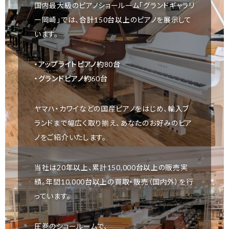
国内最大級のピアノショールーム「グランドギャラリ
ー岡崎」では、
合計150台以上
のピアノを展示して
います。
・アップライトピアノ約80台
・グランドピアノ約60台
ヤマハ・カワイなどの国産ピアノをはじめ、輸入ブ
ランドまで幅広く取り揃え、あなたのお好みのピア
ノをご紹介いたします。
当社は
20年以上
、累計
150,000台以上
の販売実
績。年間
10,000台以上
の買取・販売（国内外）を行
っています。
圧巻のショールームで、