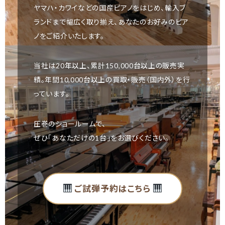
ヤマハ・カワイなどの国産ピアノをはじめ、輸入ブ
ランドまで幅広く取り揃え、あなたのお好みのピア
ノをご紹介いたします。
当社は
20年以上
、累計
150,000台以上
の販売実
績。年間
10,000台以上
の買取・販売（国内外）を行
っています。
圧巻のショールームで、
ぜひ「あなただけの1台」をお選びください。
ご試弾予約はこちら