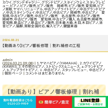
カワイ
,
グランドギャラリー
,
グランドピアノ
,
スタインウェイ
,
スタッフレビ
ュー
,
ピアノ
,
ピアノ販売
,
ピアノ販売 岡崎市
,
ピアノ販売 愛知県
,
ピア
ノ買取
,
ヤマハ
,
リニューアル
,
中古アップライトピアノ
,
中古グランドピア
ノ
,
中古スタインウェイ
,
中古ピアノ
,
中古ピアノ 岡崎市
,
中古ピアノ 愛
知県
,
中古ピアノ販売
,
中古ピアノ販売 名古屋市
,
中古ピアノ販売
岡崎市
,
中古ピアノ販売 愛知県
,
中古ピアノ購入
,
名古屋市
,
岡崎市
,
愛知県
,
新品ピアノ
,
新品ピアノ販売
,
日本最大級
,
木目
,
木目ピアノ
,
消
音ピアノ
,
猫脚
,
買取全国対応
,
輸入ピアノ
,
鍵盤楽器
2026.03.21
【動画あり】ピアノ響板修理｜割れ補修の工程
admin
(
2026.03.21 09:08
)
|
1.ヤマハピアノ（YAMAHA）
,
2.カワイピアノ
(KAWAI)
,
3.その他のピアノ
,
3.トピックス&ニュース
,
a.グランドピア
ノ
,
b.アップライトピアノ
,
ⅱ.中古ピアノ
,
スタッフレビュー
,
中古ピアノ
|
個別ページ
|
コメントはまだありません
【動画あり】ピアノ響板修理｜割れ補
修の工程
無料電話相談はこちら
0120-25-9939