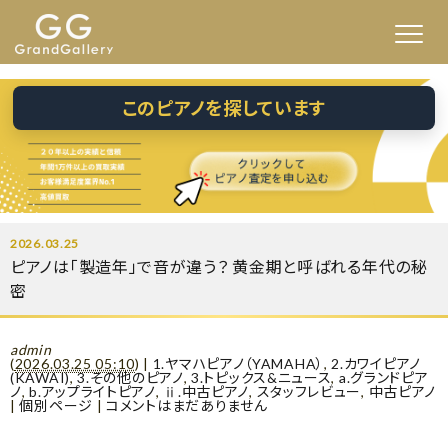
このピアノを探しています
2026.03.25
ピアノは「製造年」で音が違う？ 黄金期と呼ばれる年代の秘
密
admin
(
2026.03.25 05:10
)
|
1.ヤマハピアノ（YAMAHA）
,
2.カワイピアノ
(KAWAI)
,
3.その他のピアノ
,
3.トピックス&ニュース
,
a.グランドピア
ノ
,
b.アップライトピアノ
,
ⅱ.中古ピアノ
,
スタッフレビュー
,
中古ピアノ
|
個別ページ
|
コメントはまだありません