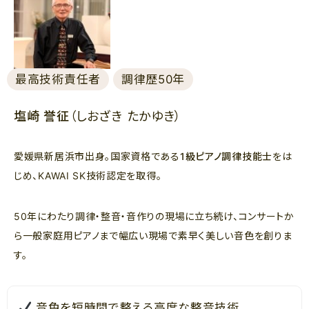
最高技術責任者
調律歴50年
塩崎 誉征
（しおざき たかゆき）
愛媛県新居浜市出身。国家資格である
1級ピアノ調律技能士
をは
じめ、KAWAI SK技術認定を取得。
50年にわたり調律・整音・音作りの現場に立ち続け、コンサートか
ら一般家庭用ピアノまで幅広い現場で素早く美しい音色を創りま
す。
音色を短時間で整える高度な整音技術