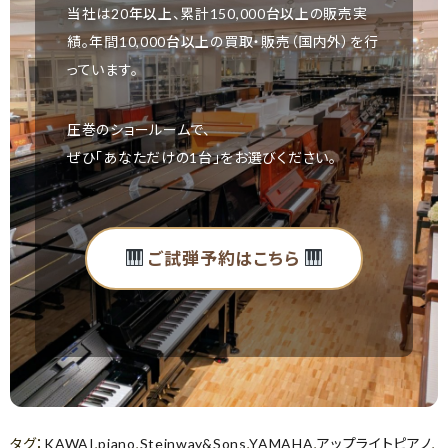
当社は
20年以上
、累計
150,000台以上
の販売実
績。年間
10,000台以上
の買取・販売（国内外）を行
っています。
圧巻のショールームで、
ぜひ「あなただけの1台」をお選びください。
ご試弾予約はこちら
タグ：
KAWAI
,
piano
,
Steinway&Sons
,
YAMAHA
,
アップライトピアノ
,