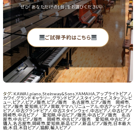
ぜひ「あなただけの1台」をお選びください。
ご試弾予約はこちら
タグ：
KAWAI
,
piano
,
Steinway&Sons
,
YAMAHA
,
アップライトピアノ
,
カワイ
,
グランドギャラリー
,
グランドピアノ
,
スタインウェイ
,
スタッフレビ
ュー
,
ピアノ
,
ピアノ販売
,
ピアノ販売 名古屋市
,
ピアノ販売 岡崎市
,
ピアノ販売 愛知県
,
ピアノ買取
,
ヤマハ
,
リニューアル
,
中古アップライト
ピアノ
,
中古グランドピアノ
,
中古スタインウェイ
,
中古ピアノ
,
中古ピアノ
岡崎市
,
中古ピアノ 愛知県
,
中古ピアノ販売
,
中古ピアノ販売 名古
屋市
,
中古ピアノ販売 岡崎市
,
中古ピアノ販売 愛知県
,
中古ピアノ
購入
,
名古屋市
,
岡崎市
,
愛知県
,
新品ピアノ
,
新品ピアノ販売
,
日本最大
級
,
木目
,
木目ピアノ
,
猫脚
,
輸入ピアノ