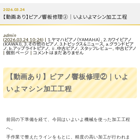
2026.03.24
【動画あり】ピアノ響板修理②｜いよいよマシン加工工程
admin
(
2026.03.24 10:24
)
|
1.ヤマハピアノ（YAMAHA）
,
2.カワイピアノ
(KAWAI)
,
3.その他のピアノ
,
3.トピックス&ニュース
,
a.グランドピア
ノ
,
b.アップライトピアノ
,
ⅱ.中古ピアノ
,
スタッフレビュー
,
中古ピアノ
|
個別ページ
|
コメントはまだありません
【動画あり】ピアノ響板修理②｜いよ
いよマシン加工工程
前回の下準備を経て、今回はいよいよ機械を使った加工工程
へ。
手作業で整えたラインをもとに、精度の高い加工が行われま