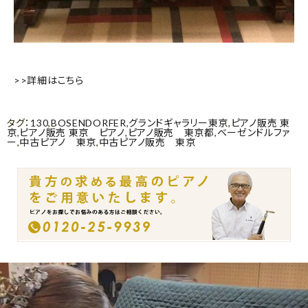
>>詳細はこちら
タグ：
130
,
BOSENDORFER
,
グランドギャラリー東京
,
ピアノ販売 東
京
,
ピアノ販売 東京 ピアノ
,
ピアノ販売 東京都
,
ベーゼンドルファ
ー
,
中古ピアノ 東京
,
中古ピアノ販売 東京